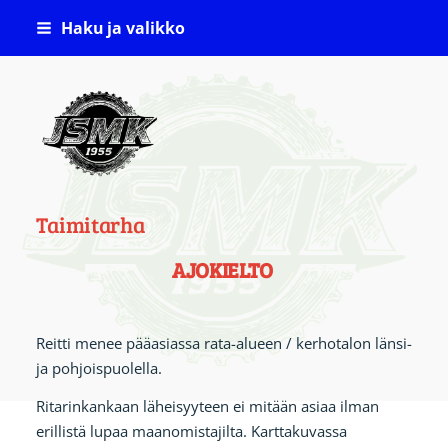
Siirry
Haku ja valikko
sivun
sisältöön
Jämsän Seudun Moottorikerho ( JSMK )
Taimitarha
AJOKIELTO
Reitti menee pääasiassa rata-alueen / kerhotalon länsi-
ja pohjoispuolella.
Ritarinkankaan läheisyyteen ei mitään asiaa ilman
erillistä lupaa maanomistajilta. Karttakuvassa