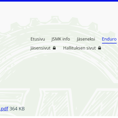
Etusivu
JSMK info
Jäseneksi
Enduro
rikerho ( JSMK )
Jäsensivut
Hallituksen sivut
.pdf
364 KB