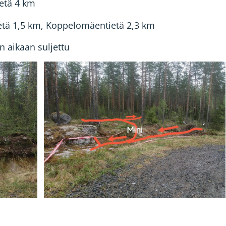
etä 4 km
ietä 1,5 km, Koppelomäentietä 2,3 km
n aikaan suljettu