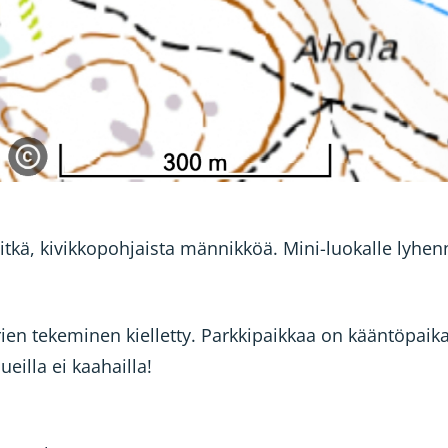
tkä, kivikkopohjaista männikköä. Mini-luokalle lyhenn
 urien tekeminen kielletty. Parkkipaikkaa on kääntöpaik
eilla ei kaahailla!