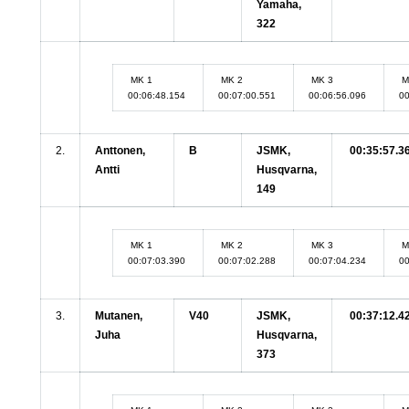
Yamaha,
322
MK 1
MK 2
MK 3
M
00:06:48.154
00:07:00.551
00:06:56.096
00
2.
Anttonen,
B
JSMK,
00:35:57.3
Antti
Husqvarna,
149
MK 1
MK 2
MK 3
M
00:07:03.390
00:07:02.288
00:07:04.234
00
3.
Mutanen,
V40
JSMK,
00:37:12.4
Juha
Husqvarna,
373