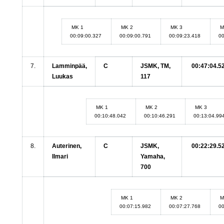
MK 1
MK 2
MK 3
M
00:09:00.327
00:09:00.791
00:09:23.418
00
7.
Lamminpää,
C
JSMK, TM,
00:47:04.5
Luukas
117
MK 1
MK 2
MK 3
00:10:48.042
00:10:46.291
00:13:04.99
8.
Auterinen,
C
JSMK,
00:22:29.5
Ilmari
Yamaha,
700
MK 1
MK 2
M
00:07:15.982
00:07:27.768
00