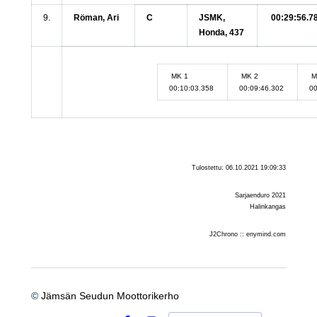
9.
Röman, Ari
C
JSMK,
00:29:56.7
Honda, 437
MK 1
MK 2
M
00:10:03.358
00:09:46.302
00
Tulostettu: 06.10.2021 19:09:33
Sarjaenduro 2021
Halinkangas
J2Chrono :: enymind.com
©
Jämsän Seudun Moottorikerho