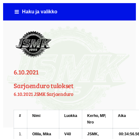
Siirry
Haku ja valikko
sivun
sisältöön
Jämsän Seudun Moottorikerho ( JSMK )
6.10.2021
Sarjaenduro tulokset
6.10.2021 JSMK Sarjaenduro
#
Nimi
Luokka
Kerho, MP,
Aika
Nro
1.
Ollila, Mika
V40
JSMK,
00:34:56.5