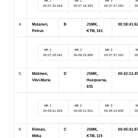
MK 1
MK 2
MK 3
M
00:07:32.644
00:07:18.303
00:07:27.283
00
4.
Mutanen,
B
JSMK,
00:38:41.6
Petrus
KTM, 161
MK 1
MK 2
MK 3
M
00:07:28.081
00:08:26.886
00:07:37.263
00
5.
Mäkinen,
D
JSMK,
00:42:12.4
Viivi-Maria
Husqvarna,
935
MK 1
MK 2
MK 3
M
00:08:41.826
00:08:12.501
00:08:14.856
00
6.
Röman,
C
JSMK,
00:45:41.9
Miika
KTM, 115