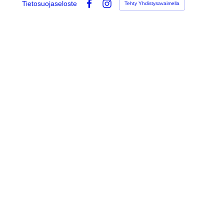
Tietosuojaseloste
Tehty Yhdistysavaimella
Facebook
Instagram