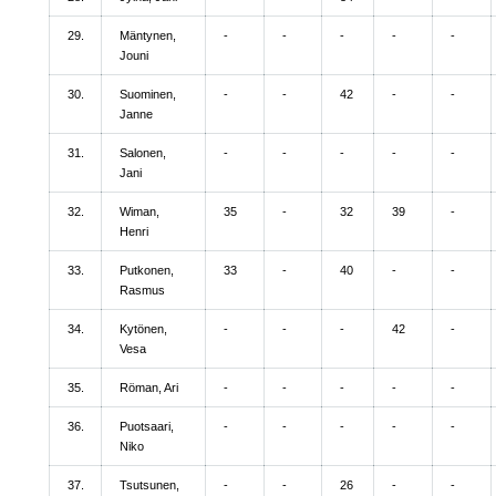
29.
Mäntynen,
-
-
-
-
-
Jouni
30.
Suominen,
-
-
42
-
-
Janne
31.
Salonen,
-
-
-
-
-
Jani
32.
Wiman,
35
-
32
39
-
Henri
33.
Putkonen,
33
-
40
-
-
Rasmus
34.
Kytönen,
-
-
-
42
-
Vesa
35.
Röman, Ari
-
-
-
-
-
36.
Puotsaari,
-
-
-
-
-
Niko
37.
Tsutsunen,
-
-
26
-
-