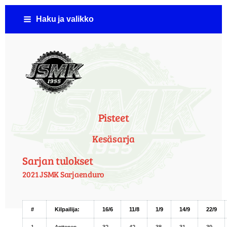
Siirry
Haku ja valikko
sivun
sisältöön
Jämsän Seudun Moottorikerho ( JSMK )
Pisteet
Kesäsarja
Sarjan tulokset
2021 JSMK Sarjaenduro
#
Kilpailija:
16/6
11/8
1/9
14/9
22/9
1.
Anttonen,
32
42
38
31
39