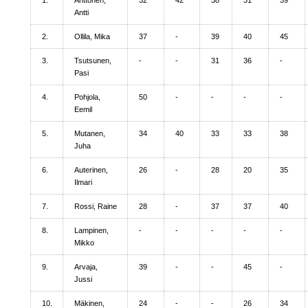
Antti
2.
Ollila, Mika
37
-
39
40
45
3.
Tsutsunen,
-
-
31
36
-
Pasi
4.
Pohjola,
50
-
-
-
-
Eemil
5.
Mutanen,
34
40
33
33
38
Juha
6.
Auterinen,
26
-
28
20
35
Ilmari
7.
Rossi, Raine
28
-
37
37
40
8.
Lampinen,
-
-
-
-
-
Mikko
9.
Arvaja,
39
-
-
45
-
Jussi
10.
Mäkinen,
24
-
-
26
34