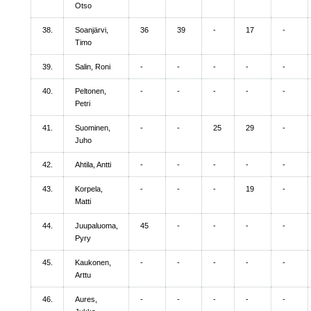
Otso
38.
Soanjärvi,
36
39
-
17
-
Timo
39.
Salin, Roni
-
-
-
-
-
40.
Peltonen,
-
-
-
-
-
Petri
41.
Suominen,
-
-
25
29
-
Juho
42.
Ahtila, Antti
-
-
-
-
-
43.
Korpela,
-
-
-
19
-
Matti
44.
Juupaluoma,
45
-
-
-
-
Pyry
45.
Kaukonen,
-
-
-
-
-
Arttu
46.
Aures,
-
-
-
-
-