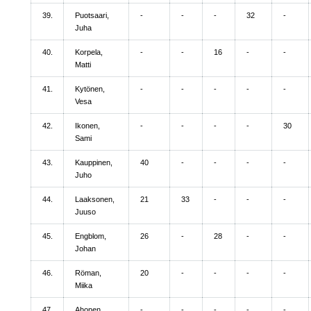
39.
Puotsaari,
-
-
-
32
-
Juha
40.
Korpela,
-
-
16
-
-
Matti
41.
Kytönen,
-
-
-
-
-
Vesa
42.
Ikonen,
-
-
-
-
30
Sami
43.
Kauppinen,
40
-
-
-
-
Juho
44.
Laaksonen,
21
33
-
-
-
Juuso
45.
Engblom,
26
-
28
-
-
Johan
46.
Röman,
20
-
-
-
-
Miika
47.
Ahonen,
-
-
-
-
-