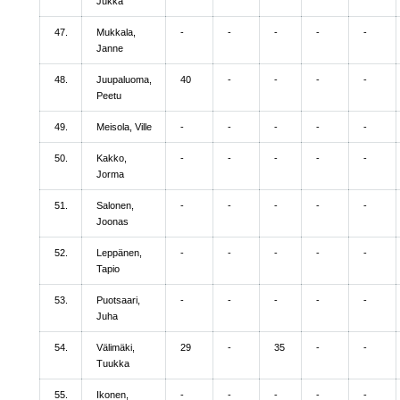
Jukka
47.
Mukkala,
-
-
-
-
-
Janne
48.
Juupaluoma,
40
-
-
-
-
Peetu
49.
Meisola, Ville
-
-
-
-
-
50.
Kakko,
-
-
-
-
-
Jorma
51.
Salonen,
-
-
-
-
-
Joonas
52.
Leppänen,
-
-
-
-
-
Tapio
53.
Puotsaari,
-
-
-
-
-
Juha
54.
Välimäki,
29
-
35
-
-
Tuukka
55.
Ikonen,
-
-
-
-
-