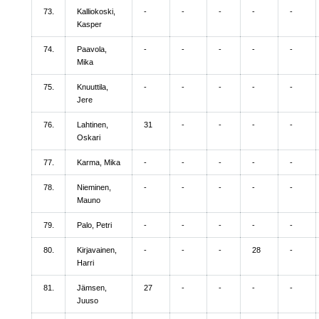
73.
Kalliokoski,
-
-
-
-
-
Kasper
74.
Paavola,
-
-
-
-
-
Mika
75.
Knuuttila,
-
-
-
-
-
Jere
76.
Lahtinen,
31
-
-
-
-
Oskari
77.
Karma, Mika
-
-
-
-
-
78.
Nieminen,
-
-
-
-
-
Mauno
79.
Palo, Petri
-
-
-
-
-
80.
Kirjavainen,
-
-
-
28
-
Harri
81.
Jämsen,
27
-
-
-
-
Juuso