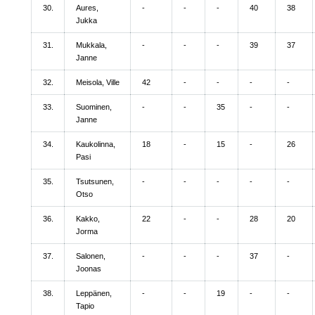
30.
Aures,
-
-
-
40
38
Jukka
31.
Mukkala,
-
-
-
39
37
Janne
32.
Meisola, Ville
42
-
-
-
-
33.
Suominen,
-
-
35
-
-
Janne
34.
Kaukolinna,
18
-
15
-
26
Pasi
35.
Tsutsunen,
-
-
-
-
-
Otso
36.
Kakko,
22
-
-
28
20
Jorma
37.
Salonen,
-
-
-
37
-
Joonas
38.
Leppänen,
-
-
19
-
-
Tapio