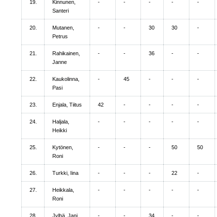
19.
Kinnunen,
-
-
-
-
-
Santeri
20.
Mutanen,
-
-
30
30
-
Petrus
21.
Rahikainen,
-
-
36
-
-
Janne
22.
Kaukolinna,
-
45
-
-
-
Pasi
23.
Enjala, Tiitus
42
-
-
-
-
24.
Haljala,
-
-
-
-
-
Heikki
25.
Kytönen,
-
-
-
50
50
Roni
26.
Turkki, Iina
-
-
-
22
-
27.
Heikkala,
-
-
-
-
-
Roni
28.
Jylhä, Jani
-
-
34
-
-