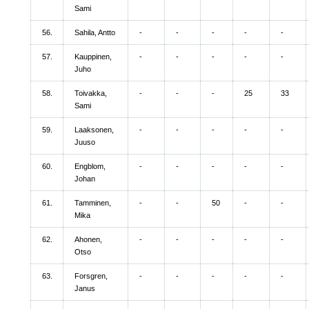
Sami
56.
Sahila, Antto
-
-
-
-
-
57.
Kauppinen,
-
-
-
-
-
Juho
58.
Toivakka,
-
-
-
25
33
Sami
59.
Laaksonen,
-
-
-
-
-
Juuso
60.
Engblom,
-
-
-
-
-
Johan
61.
Tamminen,
-
-
50
-
-
Mika
62.
Ahonen,
-
-
-
-
-
Otso
63.
Forsgren,
-
-
-
-
-
Janus