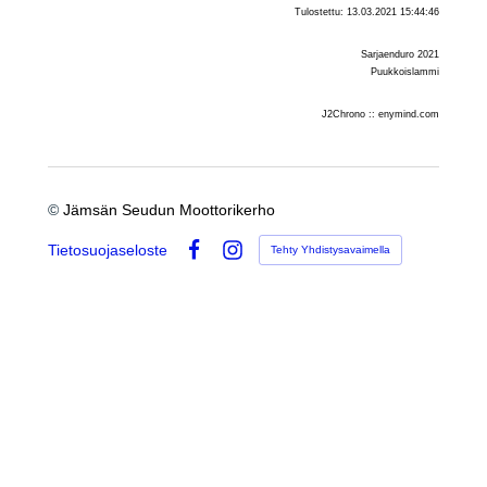
Tulostettu: 13.03.2021 15:44:46
Sarjaenduro 2021
Puukkoislammi
J2Chrono :: enymind.com
©
Jämsän Seudun Moottorikerho
Tietosuojaseloste
Tehty Yhdistysavaimella
Facebook
Instagram