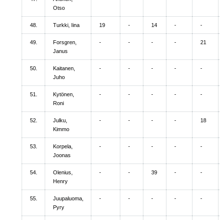
Otso
48.
Turkki, Iina
19
-
14
-
-
49.
Forsgren,
-
-
-
-
21
Janus
50.
Kaitanen,
-
-
-
-
-
Juho
51.
Kytönen,
-
-
-
-
-
Roni
52.
Julku,
-
-
-
-
18
Kimmo
53.
Korpela,
-
-
-
-
-
Joonas
54.
Olenius,
-
-
39
-
-
Henry
55.
Juupaluoma,
-
-
-
-
-
Pyry