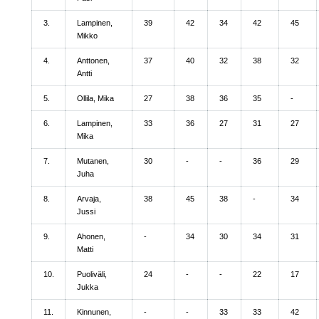
3.
Lampinen,
39
42
34
42
45
Mikko
4.
Anttonen,
37
40
32
38
32
Antti
5.
Ollila, Mika
27
38
36
35
-
6.
Lampinen,
33
36
27
31
27
Mika
7.
Mutanen,
30
-
-
36
29
Juha
8.
Arvaja,
38
45
38
-
34
Jussi
9.
Ahonen,
-
34
30
34
31
Matti
10.
Puoliväli,
24
-
-
22
17
Jukka
11.
Kinnunen,
-
-
33
33
42