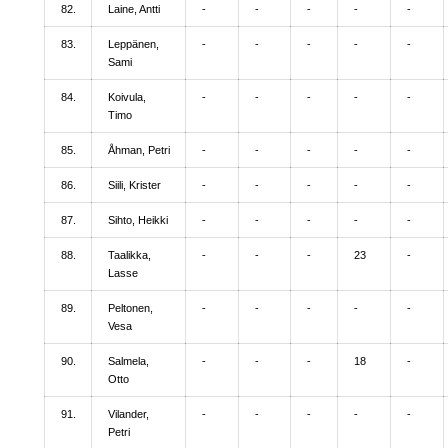
82.
Laine, Antti
-
-
-
-
-
83.
Leppänen,
-
-
-
-
-
Sami
84.
Koivula,
-
-
-
-
-
Timo
85.
Åhman, Petri
-
-
-
-
-
86.
Siili, Krister
-
-
-
-
-
87.
Sihto, Heikki
-
-
-
-
-
88.
Taalikka,
-
-
-
23
-
Lasse
89.
Peltonen,
-
-
-
-
-
Vesa
90.
Salmela,
-
-
-
18
-
Otto
91.
Vilander,
-
-
-
-
-
Petri