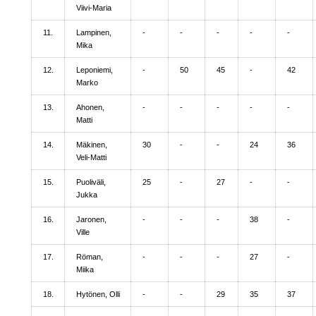
Viivi-Maria
11.
Lampinen,
-
-
-
-
-
Mika
12.
Leponiemi,
-
50
45
-
42
Marko
13.
Ahonen,
-
-
-
-
-
Matti
14.
Mäkinen,
30
-
-
24
36
Veli-Matti
15.
Puoliväli,
25
-
27
-
-
Jukka
16.
Jaronen,
-
-
-
38
-
Ville
17.
Röman,
-
-
-
27
-
Miika
18.
Hytönen, Olli
-
-
29
35
37