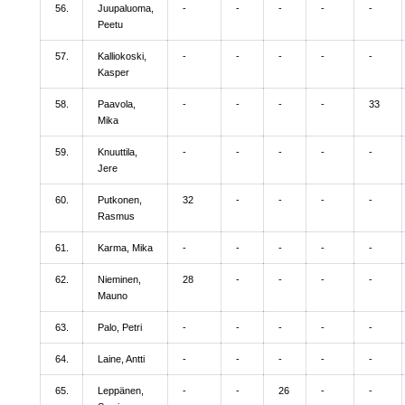
56.
Juupaluoma,
-
-
-
-
-
Peetu
57.
Kalliokoski,
-
-
-
-
-
Kasper
58.
Paavola,
-
-
-
-
33
Mika
59.
Knuuttila,
-
-
-
-
-
Jere
60.
Putkonen,
32
-
-
-
-
Rasmus
61.
Karma, Mika
-
-
-
-
-
62.
Nieminen,
28
-
-
-
-
Mauno
63.
Palo, Petri
-
-
-
-
-
64.
Laine, Antti
-
-
-
-
-
65.
Leppänen,
-
-
26
-
-