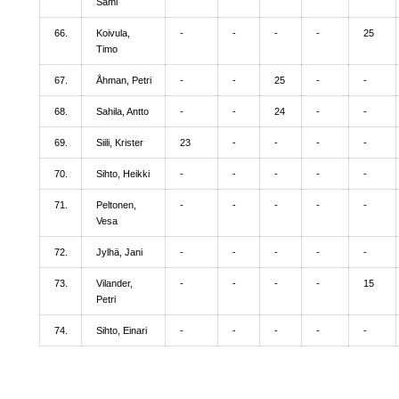
Sami
66.
Koivula,
-
-
-
-
25
Timo
67.
Åhman, Petri
-
-
25
-
-
68.
Sahila, Antto
-
-
24
-
-
69.
Siili, Krister
23
-
-
-
-
70.
Sihto, Heikki
-
-
-
-
-
71.
Peltonen,
-
-
-
-
-
Vesa
72.
Jylhä, Jani
-
-
-
-
-
73.
Vilander,
-
-
-
-
15
Petri
74.
Sihto, Einari
-
-
-
-
-