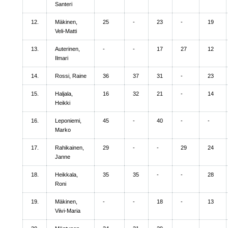
Santeri
12.
Mäkinen,
25
-
23
-
19
Veli-Matti
13.
Auterinen,
-
-
17
27
12
Ilmari
14.
Rossi, Raine
36
37
31
-
23
15.
Haljala,
16
32
21
-
14
Heikki
16.
Leponiemi,
45
-
40
-
-
Marko
17.
Rahikainen,
29
-
-
29
24
Janne
18.
Heikkala,
35
35
-
-
28
Roni
19.
Mäkinen,
-
-
18
-
13
Viivi-Maria