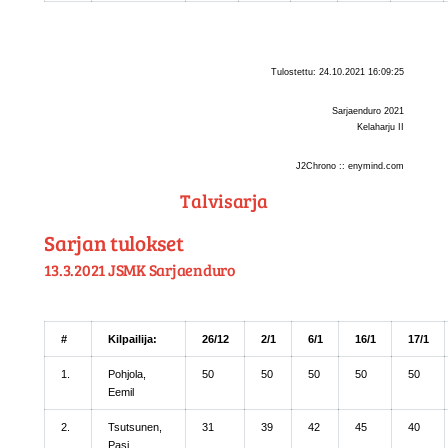
Tulostettu: 24.10.2021 16:09:25
Sarjaenduro 2021
Kelaharju II
J2Chrono :: enymind.com
Talvisarja
Sarjan tulokset
13.3.2021 JSMK Sarjaenduro
#
Kilpailija:
26/12
2/1
6/1
16/1
17/1
1.
Pohjola,
50
50
50
50
50
Eemil
2.
Tsutsunen,
31
39
42
45
40
Pasi