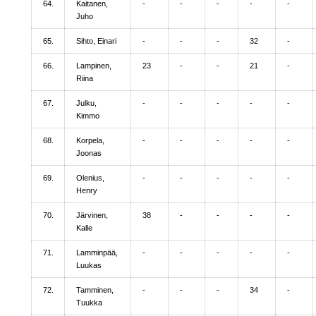
64.
Kaitanen,
-
-
-
-
-
Juho
65.
Sihto, Einari
-
-
-
32
-
66.
Lampinen,
23
-
-
21
-
Riina
67.
Julku,
-
-
-
-
-
Kimmo
68.
Korpela,
-
-
-
-
-
Joonas
69.
Olenius,
-
-
-
-
-
Henry
70.
Järvinen,
38
-
-
-
-
Kalle
71.
Lamminpää,
-
-
-
-
-
Luukas
72.
Tamminen,
-
-
-
34
-
Tuukka