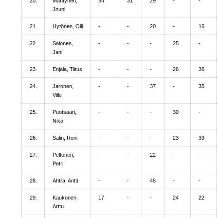
20.
Mäntynen,
34
31
29
-
-
Jouni
21.
Hytönen, Olli
-
-
20
-
16
22.
Salonen,
-
-
-
25
-
Jani
23.
Enjala, Tiitus
-
-
-
26
36
24.
Jaronen,
-
-
37
-
35
Ville
25.
Puotsaari,
-
-
-
30
-
Niko
26.
Salin, Roni
-
-
-
23
39
27.
Peltonen,
-
-
22
-
-
Petri
28.
Ahtila, Antti
-
-
45
-
-
29.
Kaukonen,
17
-
-
24
22
Arttu