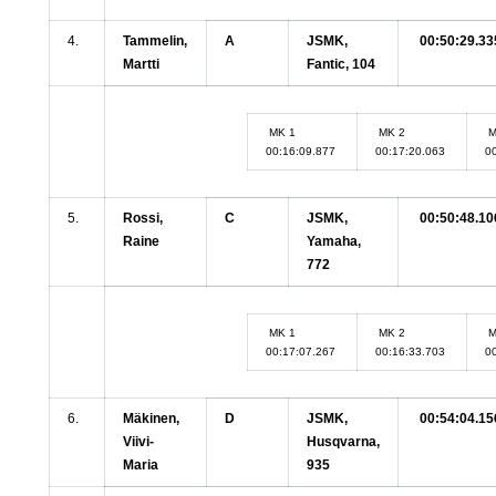
4.
Tammelin,
A
JSMK,
00:50:29.33
Martti
Fantic, 104
MK 1
MK 2
M
00:16:09.877
00:17:20.063
0
5.
Rossi,
C
JSMK,
00:50:48.10
Raine
Yamaha,
772
MK 1
MK 2
M
00:17:07.267
00:16:33.703
0
6.
Mäkinen,
D
JSMK,
00:54:04.15
Viivi-
Husqvarna,
Maria
935