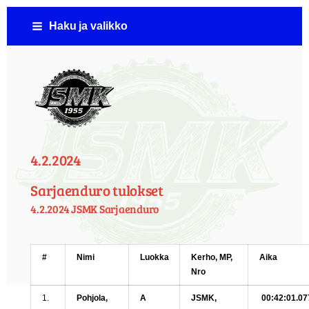
Siirry
Haku ja valikko
sivun
sisältöön
Jämsän Seudun Moottorikerho ( JSMK )
4.2.2024
Sarjaenduro tulokset
4.2.2024 JSMK Sarjaenduro
#
Nimi
Luokka
Kerho, MP,
Aika
Nro
1.
Pohjola,
A
JSMK,
00:42:01.07