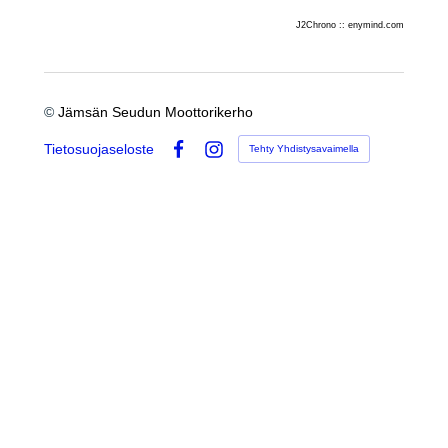
J2Chrono :: enymind.com
©
Jämsän Seudun Moottorikerho
Tietosuojaseloste
Tehty Yhdistysavaimella
Facebook
Instagram