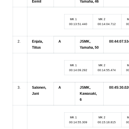
Eemil
Yamaha, 46
MK 1
MK 2
M
00:13:51.440
00:14:04.712
0
2.
Enjala,
A
JSMK,
00:44:07.53
Tiitus
Yamaha, 50
MK 1
MK 2
M
00:14:09.292
00:14:55.474
0
3.
Salonen,
A
JSMK,
00:45:30.02
Jani
Kawasaki,
6
MK 1
MK 2
M
00:14:55.309
00:15:18.815
0