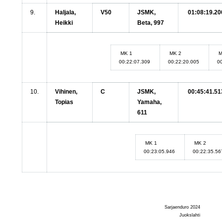
9.
Haljala,
V50
JSMK,
01:08:19.20
Heikki
Beta, 997
MK 1
MK 2
M
00:22:07.309
00:22:20.005
0
10.
Vihinen,
C
JSMK,
00:45:41.51
Topias
Yamaha,
611
MK 1
MK 2
00:23:05.946
00:22:35.5
Sarjaenduro 2024
Juokslahti