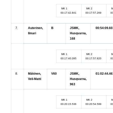
MK 1
MK 2
M
00:17:42.841
00:17:57.269
0
7.
Auterinen,
B
JSMK,
00:54:09.60
Ilmari
Husqvarna,
168
MK 1
MK 2
M
00:17:40.095
00:17:57.820
0
8.
Mäkinen,
V60
JSMK,
01:02:44.46
Veli-Matti
Husqvarna,
963
MK 1
MK 2
M
00:20:15.536
00:20:54.599
0