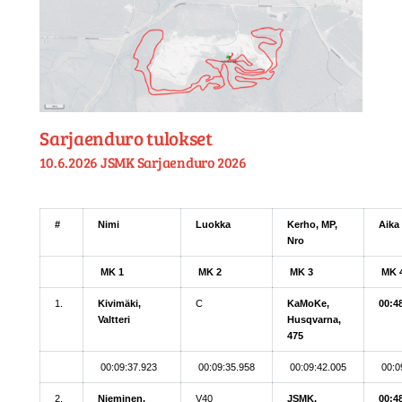
Sarjaenduro tulokset
10.6.2026 JSMK Sarjaenduro 2026
#
Nimi
Luokka
Kerho, MP,
Aika
Nro
MK 1
MK 2
MK 3
MK 
1.
Kivimäki,
C
KaMoKe,
00:4
Valtteri
Husqvarna,
475
00:09:37.923
00:09:35.958
00:09:42.005
00:0
2.
Nieminen,
V40
JSMK,
00:4