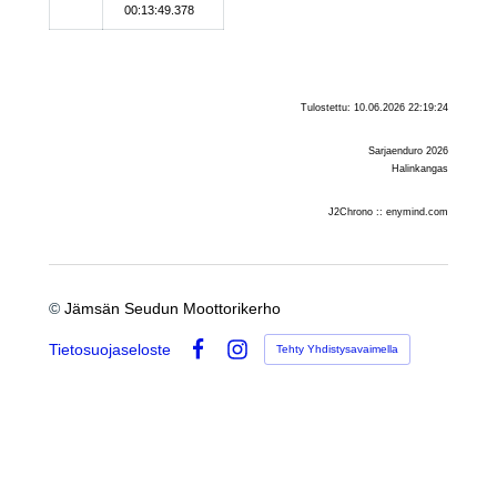
00:13:49.378
Tulostettu: 10.06.2026 22:19:24
Sarjaenduro 2026
Halinkangas
J2Chrono :: enymind.com
©
Jämsän Seudun Moottorikerho
Tietosuojaseloste
Tehty Yhdistysavaimella
Facebook
Instagram