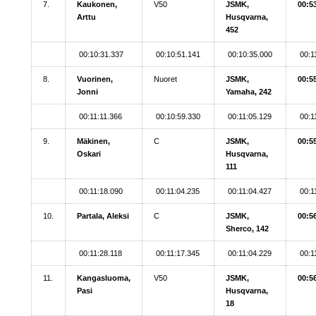
7.
Kaukonen,
V50
JSMK,
00:5
Arttu
Husqvarna,
452
00:10:31.337
00:10:51.141
00:10:35.000
00:1
8.
Vuorinen,
Nuoret
JSMK,
00:5
Jonni
Yamaha, 242
00:11:11.366
00:10:59.330
00:11:05.129
00:1
9.
Mäkinen,
C
JSMK,
00:5
Oskari
Husqvarna,
111
00:11:18.090
00:11:04.235
00:11:04.427
00:1
10.
Partala, Aleksi
C
JSMK,
00:5
Sherco, 142
00:11:28.118
00:11:17.345
00:11:04.229
00:1
11.
Kangasluoma,
V50
JSMK,
00:5
Pasi
Husqvarna,
18