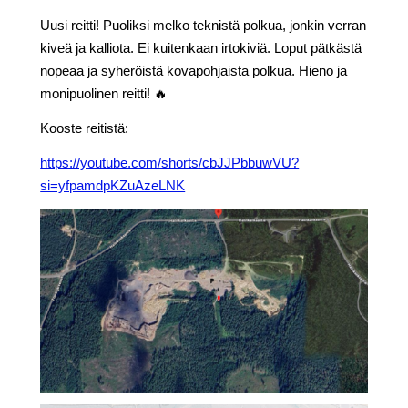
Uusi reitti! Puoliksi melko teknistä polkua, jonkin verran
kiveä ja kalliota. Ei kuitenkaan irtokiviä. Loput pätkästä
nopeaa ja syheröistä kovapohjaista polkua. Hieno ja
monipuolinen reitti! 🔥
Kooste reitistä:
https://youtube.com/shorts/cbJJPbbuwVU?
si=yfpamdpKZuAzeLNK