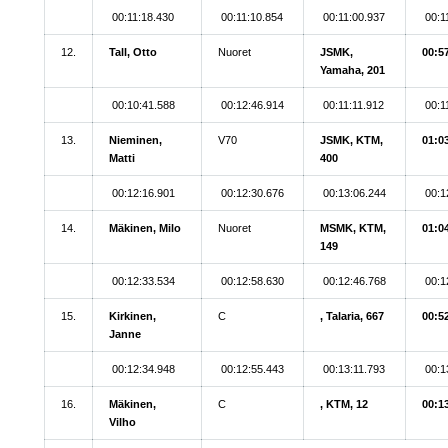
00:11:18.430
00:11:10.854
00:11:00.937
00:1
12.
Tall, Otto
Nuoret
JSMK,
00:5
Yamaha, 201
00:10:41.588
00:12:46.914
00:11:11.912
00:1
13.
Nieminen,
V70
JSMK, KTM,
01:0
Matti
400
00:12:16.901
00:12:30.676
00:13:06.244
00:1
14.
Mäkinen, Milo
Nuoret
MSMK, KTM,
01:0
149
00:12:33.534
00:12:58.630
00:12:46.768
00:1
15.
Kirkinen,
C
, Talaria, 667
00:5
Janne
00:12:34.948
00:12:55.443
00:13:11.793
00:1
16.
Mäkinen,
C
, KTM, 12
00:1
Vilho