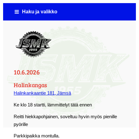
Siirry
Haku ja valikko
sivun
sisältöön
Jämsän Seudun Moottorikerho ( JSMK )
10.6.2026
Halinkangas
Halinkankaantie 181, Jämsä
Ke klo 18 startti, lämmittelyt tätä ennen
Reitti hiekkapohjainen, soveltuu hyvin myös pienille
pyörille
Parkkipaikka montulla.