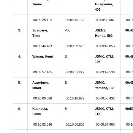
Janne
Husqvarna,
406
00:09:28.119
00:09:46.162
00:09:55.087
00:0
3.
Soanjärvi,
V50
JSENS,
00:4
Timo
Honda, 502
00:09:46.183
00:09:39.513
00:09:42.853
00:0
4.
Wiman, Henri
B
JSMK, KTM,
00:4
198
00:09:57.165
00:09:51.222
00:09:47.538
00:0
5.
Auterinen,
B
JSMK,
00:4
Ilmari
Yamaha, 168
00:10:00.028
00:10:10.979
00:09:50.432
00:0
6.
Kauneela,
B
JSMK, KTM,
00:5
Samu
112
00:10:02.016
00:10:00.805
00:09:57.868
00:1