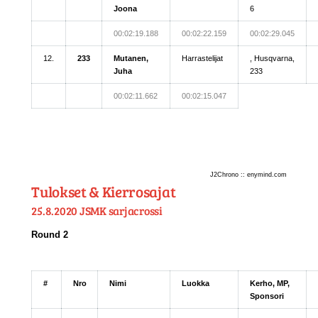
Joona
6
00:02:19.188
00:02:22.159
00:02:29.045
12.
233
Mutanen,
Harrastelijat
, Husqvarna,
Juha
233
00:02:11.662
00:02:15.047
J2Chrono :: enymind.com
Tulokset & Kierrosajat
25.8.2020 JSMK sarjacrossi
Round 2
#
Nro
Nimi
Luokka
Kerho, MP,
Sponsori