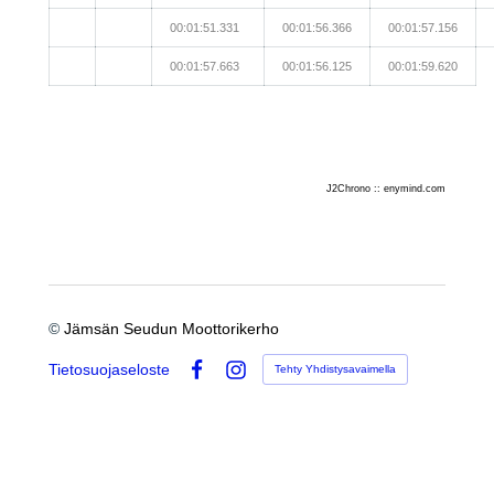
00:01:51.331
00:01:56.366
00:01:57.156
00:01:57.663
00:01:56.125
00:01:59.620
J2Chrono :: enymind.com
©
Jämsän Seudun Moottorikerho
Tietosuojaseloste
Tehty Yhdistysavaimella
Facebook
Instagram