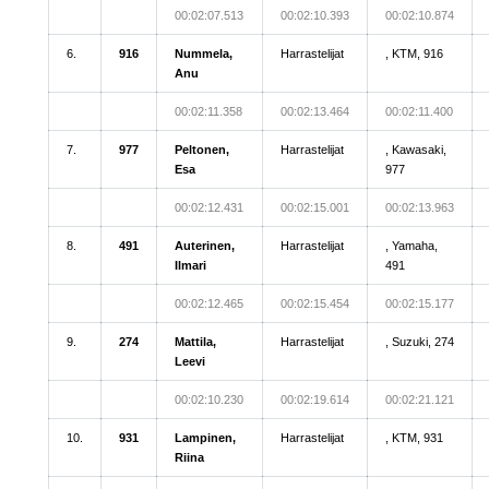
00:02:07.513
00:02:10.393
00:02:10.874
6.
916
Nummela,
Harrastelijat
, KTM, 916
Anu
00:02:11.358
00:02:13.464
00:02:11.400
7.
977
Peltonen,
Harrastelijat
, Kawasaki,
Esa
977
00:02:12.431
00:02:15.001
00:02:13.963
8.
491
Auterinen,
Harrastelijat
, Yamaha,
Ilmari
491
00:02:12.465
00:02:15.454
00:02:15.177
9.
274
Mattila,
Harrastelijat
, Suzuki, 274
Leevi
00:02:10.230
00:02:19.614
00:02:21.121
10.
931
Lampinen,
Harrastelijat
, KTM, 931
Riina