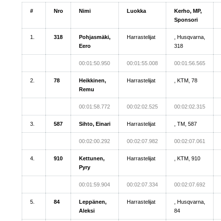
#
Nro
Nimi
Luokka
Kerho, MP,
Sponsori
1.
318
Pohjasmäki,
Harrastelijat
, Husqvarna,
Eero
318
00:01:50.950
00:01:55.008
00:01:56.565
2.
78
Heikkinen,
Harrastelijat
, KTM, 78
Remu
00:01:58.772
00:02:02.525
00:02:02.315
3.
587
Sihto, Einari
Harrastelijat
, TM, 587
00:02:00.292
00:02:07.982
00:02:07.061
4.
910
Kettunen,
Harrastelijat
, KTM, 910
Pyry
00:01:59.904
00:02:07.334
00:02:07.692
5.
84
Leppänen,
Harrastelijat
, Husqvarna,
Aleksi
84