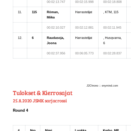
00:02:13.747
00:02:15.998
00:02:18.808
11.
115
Röman,
Harrastelijat
, KTM, 115
Miika
00:02:10.027
00:02:12.881
00:02:11.945
12.
6
Raudasoja,
Harrastelijat
, Husqvarna,
Joona
6
00:02:37.956
00:06:05.773
00:02:28.837
J2Chrono :: enymind.com
Tulokset & Kierrosajat
25.8.2020 JSMK sarjacrossi
Round 4
#
Nro
Nimi
Luokka
Kerho, MP,