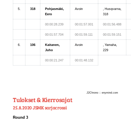
5.
318
Pohjasmäki,
Avoin
, Husqvarna,
Eero
318
00:00:28.239
00:01:57.001
00:01:56.488
00:01:57.704
00:01:59.111
00:01:59.151
6.
106
Kaitanen,
Avoin
, Yamaha,
Juho
229
00:00:21.247
00:01:48.132
J2Chrono :: enymind.com
Tulokset & Kierrosajat
25.8.2020 JSMK sarjacrossi
Round 3