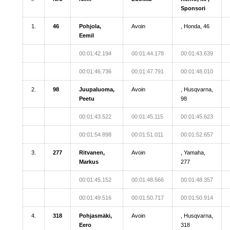
Sponsori
1.
46
Pohjola,
Avoin
, Honda, 46
Eemil
00:01:42.194
00:01:44.178
00:01:43.639
00:01:46.736
00:01:47.791
00:01:48.010
2.
98
Juupaluoma,
Avoin
, Husqvarna,
Peetu
98
00:01:43.522
00:01:45.115
00:01:45.623
00:01:54.898
00:01:51.011
00:01:52.657
3.
277
Ritvanen,
Avoin
, Yamaha,
Markus
277
00:01:45.152
00:01:48.566
00:01:48.357
00:01:49.516
00:01:50.717
00:01:50.914
4.
318
Pohjasmäki,
Avoin
, Husqvarna,
Eero
318