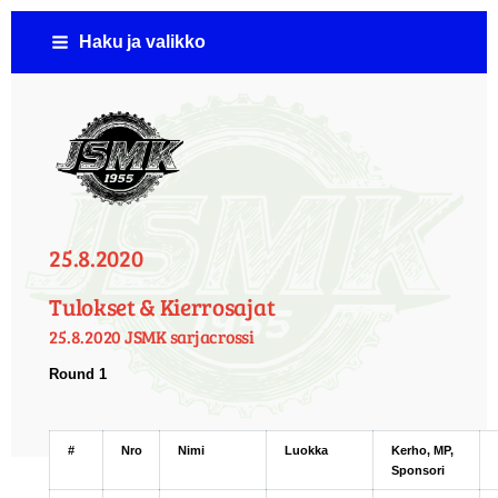
Siirry
Haku ja valikko
sivun
sisältöön
Jämsän Seudun Moottorikerho ( JSMK )
25.8.2020
Tulokset & Kierrosajat
25.8.2020 JSMK sarjacrossi
Round 1
#
Nro
Nimi
Luokka
Kerho, MP,
Sponsori