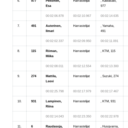
6.
977
Peltonen,
Harrastelijat
, Kawasaki,
Esa
977
00:02:06.878
00:02:10.967
00:02:14.635
7.
491
Auterinen,
Harrastelijat
, Yamaha,
Ilmari
491
00:02:02.337
00:02:09.950
00:02:11.091
8.
115
Röman,
Harrastelijat
, KTM, 115
Miika
00:02:08.011
00:02:12.554
00:02:13.300
9.
274
Mattila,
Harrastelijat
, Suzuki, 274
Leevi
00:02:25.798
00:02:17.979
00:02:17.467
10.
931
Lampinen,
Harrastelijat
, KTM, 931
Riina
00:02:14.043
00:02:23.350
00:02:22.978
11.
6
Raudasoja,
Harrastelijat
, Husqvarna,