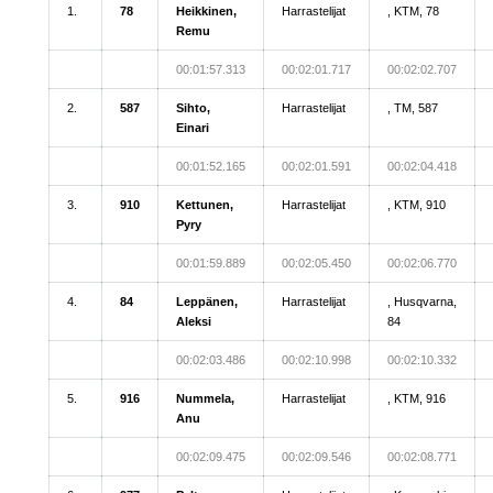
1.
78
Heikkinen,
Harrastelijat
, KTM, 78
Remu
00:01:57.313
00:02:01.717
00:02:02.707
2.
587
Sihto,
Harrastelijat
, TM, 587
Einari
00:01:52.165
00:02:01.591
00:02:04.418
3.
910
Kettunen,
Harrastelijat
, KTM, 910
Pyry
00:01:59.889
00:02:05.450
00:02:06.770
4.
84
Leppänen,
Harrastelijat
, Husqvarna,
Aleksi
84
00:02:03.486
00:02:10.998
00:02:10.332
5.
916
Nummela,
Harrastelijat
, KTM, 916
Anu
00:02:09.475
00:02:09.546
00:02:08.771