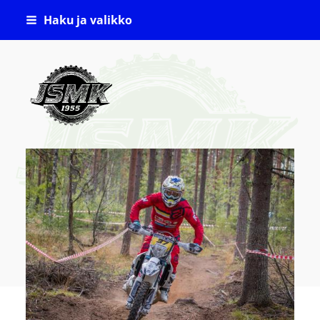
Siirry
Haku ja valikko
sivun
sisältöön
Jämsän Seudun Moottorikerho ( JSMK )