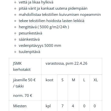
vettä ja likaa hylkivä
pitää värit ja kankaat uutena pidempään
mahdollistaa tekstiilien kuivumisen nopeammin
tekee tekstiilien hoidosta lasten leikkiä
hengittävä ( 5000 g/m2/24h )
pesunkestävä
säänkestävä
vedenpitävyys 5000 mm
tuulenpitävä
JSMK
varastossa, pvm 22.4.26
kerhotakit
jäsenille 50 €
koot
S
M
L
XL
/ takki
norm. 70 €
Miesten
kpl
7
4
0
0