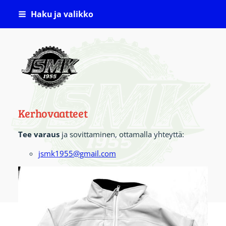
Siirry
Haku ja valikko
sivun
sisältöön
Jämsän Seudun Moottorikerho ( JSMK )
Kerhovaatteet
Tee varaus
ja sovittaminen, ottamalla yhteyttä:
jsmk1955@gmail.com