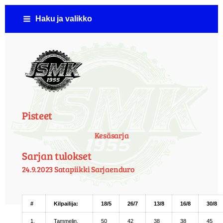
Siirry
Haku ja valikko
sivun
sisältöön
Jämsän Seudun Moottorikerho ( JSMK )
Pisteet
Kesäsarja
Sarjan tulokset
24.9.2023 Satapiikki Sarjaenduro
#
Kilpailija:
18/5
26/7
13/8
16/8
30/8
1.
Tammelin,
50
42
38
38
45