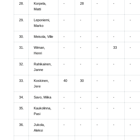
28.
Korpela,
-
28
-
-
-
Matti
29.
Leponiemi,
-
-
-
-
-
Marko
30.
Meisola, Ville
-
-
-
-
-
31.
Wiman,
-
-
-
33
-
Henri
32.
Rahikainen,
-
-
-
-
-
Janne
33.
Koskinen,
40
30
-
-
-
Jere
34.
Savo, Miika
-
-
-
-
-
35.
Kaukolinna,
-
-
-
-
-
Pasi
36.
Jukola,
-
-
-
-
-
Aleksi