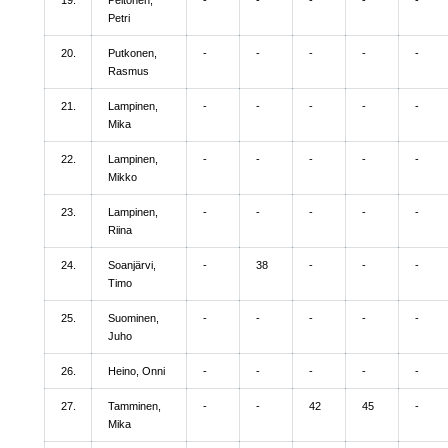
Petri
20.
Putkonen,
-
-
-
-
-
Rasmus
21.
Lampinen,
-
-
-
-
-
Mika
22.
Lampinen,
-
-
-
-
-
Mikko
23.
Lampinen,
-
-
-
-
-
Riina
24.
Soanjärvi,
-
38
-
-
-
Timo
25.
Suominen,
-
-
-
-
-
Juho
26.
Heino, Onni
-
-
-
-
-
27.
Tamminen,
-
-
42
45
-
Mika