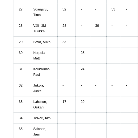
27.
Soanjärvi,
32
-
-
33
-
Timo
28.
Välimäki,
28
-
36
-
-
Tuukka
29.
Savo, Miika
33
-
-
-
-
30.
Korpela,
-
25
-
-
-
Matti
31.
Kaukolinna,
-
24
-
-
-
Pasi
32.
Jukola,
-
-
-
-
-
Aleksi
33.
Lahtinen,
17
29
-
-
-
Oskari
34.
Teikari, Kim
-
-
-
-
-
35.
Salonen,
-
-
-
-
-
Jani