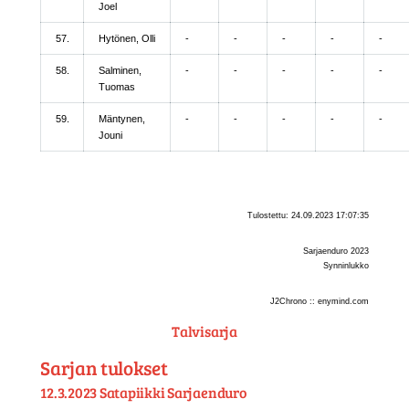
Joel
57.
Hytönen, Olli
-
-
-
-
-
58.
Salminen,
-
-
-
-
-
Tuomas
59.
Mäntynen,
-
-
-
-
-
Jouni
Tulostettu: 24.09.2023 17:07:35
Sarjaenduro 2023
Synninlukko
J2Chrono :: enymind.com
Talvisarja
Sarjan tulokset
12.3.2023 Satapiikki Sarjaenduro