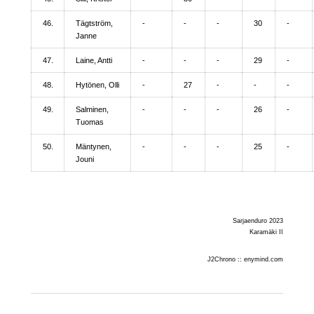
46.
Tägtström,
-
-
-
30
-
Janne
47.
Laine, Antti
-
-
-
29
-
48.
Hytönen, Olli
-
27
-
-
-
49.
Salminen,
-
-
-
26
-
Tuomas
50.
Mäntynen,
-
-
-
25
-
Jouni
Sarjaenduro 2023
Karamäki II
J2Chrono :: enymind.com