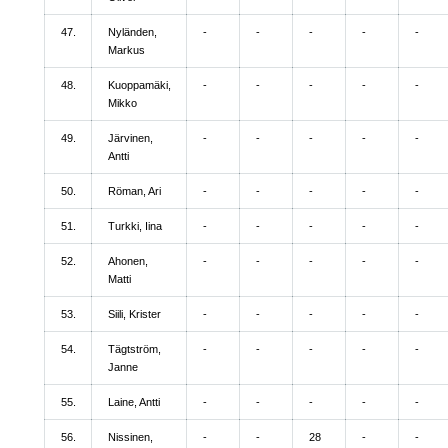
47.
Nyländen,
-
-
-
-
-
Markus
48.
Kuoppamäki,
-
-
-
-
-
Mikko
49.
Järvinen,
-
-
-
-
-
Antti
50.
Röman, Ari
-
-
-
-
-
51.
Turkki, Iina
-
-
-
-
-
52.
Ahonen,
-
-
-
-
-
Matti
53.
Siili, Krister
-
-
-
-
-
54.
Tägtström,
-
-
-
-
-
Janne
55.
Laine, Antti
-
-
-
-
-
56.
Nissinen,
-
-
28
-
-