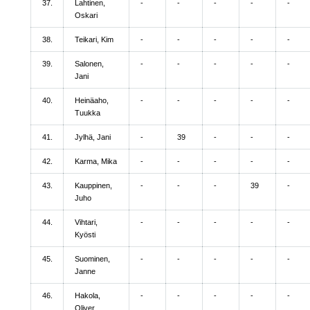
37.
Lahtinen,
-
-
-
-
-
Oskari
38.
Teikari, Kim
-
-
-
-
-
39.
Salonen,
-
-
-
-
-
Jani
40.
Heinäaho,
-
-
-
-
-
Tuukka
41.
Jylhä, Jani
-
39
-
-
-
42.
Karma, Mika
-
-
-
-
-
43.
Kauppinen,
-
-
-
39
-
Juho
44.
Vihtari,
-
-
-
-
-
Kyösti
45.
Suominen,
-
-
-
-
-
Janne
46.
Hakola,
-
-
-
-
-
Oliver