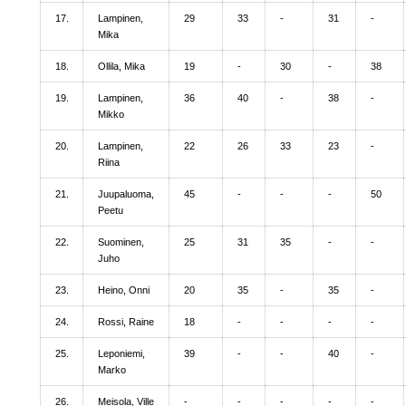
17.
Lampinen,
29
33
-
31
-
Mika
18.
Ollila, Mika
19
-
30
-
38
19.
Lampinen,
36
40
-
38
-
Mikko
20.
Lampinen,
22
26
33
23
-
Riina
21.
Juupaluoma,
45
-
-
-
50
Peetu
22.
Suominen,
25
31
35
-
-
Juho
23.
Heino, Onni
20
35
-
35
-
24.
Rossi, Raine
18
-
-
-
-
25.
Leponiemi,
39
-
-
40
-
Marko
26.
Meisola, Ville
-
-
-
-
-