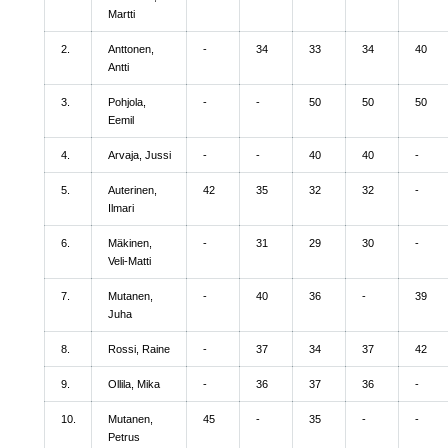
Martti
2.
Anttonen,
-
34
33
34
40
Antti
3.
Pohjola,
-
-
50
50
50
Eemil
4.
Arvaja, Jussi
-
-
40
40
-
5.
Auterinen,
42
35
32
32
-
Ilmari
6.
Mäkinen,
-
31
29
30
-
Veli-Matti
7.
Mutanen,
-
40
36
-
39
Juha
8.
Rossi, Raine
-
37
34
37
42
9.
Ollila, Mika
-
36
37
36
-
10.
Mutanen,
45
-
35
-
-
Petrus