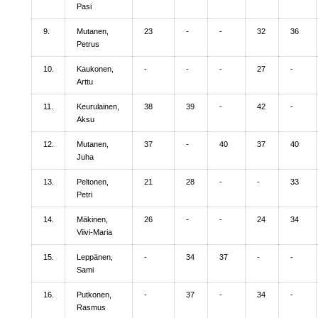
Pasi
9.
Mutanen,
23
-
-
32
36
Petrus
10.
Kaukonen,
-
-
-
27
-
Arttu
11.
Keurulainen,
38
39
-
42
-
Aksu
12.
Mutanen,
37
-
40
37
40
Juha
13.
Peltonen,
21
28
-
-
33
Petri
14.
Mäkinen,
26
-
-
24
34
Viivi-Maria
15.
Leppänen,
-
34
37
-
-
Sami
16.
Putkonen,
-
37
-
34
-
Rasmus