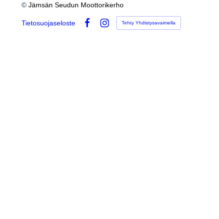
©
Jämsän Seudun Moottorikerho
Tietosuojaseloste
Tehty Yhdistysavaimella
Facebook
Instagram