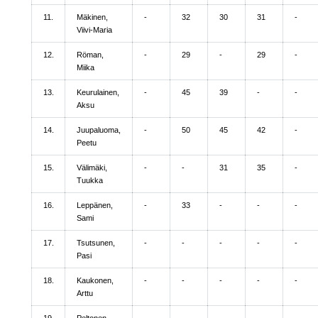
11.
Mäkinen,
-
32
30
31
-
Viivi-Maria
12.
Röman,
-
29
-
29
-
Miika
13.
Keurulainen,
-
45
39
-
-
Aksu
14.
Juupaluoma,
-
50
45
42
-
Peetu
15.
Välimäki,
-
-
31
35
-
Tuukka
16.
Leppänen,
-
33
-
-
-
Sami
17.
Tsutsunen,
-
-
-
-
-
Pasi
18.
Kaukonen,
-
-
-
-
-
Arttu
19.
Peltonen,
-
-
-
-
-