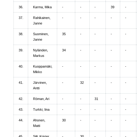
36.
Karma, Mika
-
-
-
39
-
37.
Rahikainen,
-
-
-
-
-
Janne
38.
Suominen,
35
-
-
-
-
Janne
39.
Nyländen,
34
-
-
-
-
Markus
40.
Kuoppamäki,
-
-
-
-
-
Mikko
41.
Järvinen,
-
32
-
-
-
Antti
42.
Röman, Ari
-
-
31
-
-
43.
Turkki, Iina
-
-
-
-
-
44.
Ahonen,
30
-
-
-
-
Matti
45.
Siili, Krister
-
30
-
-
-