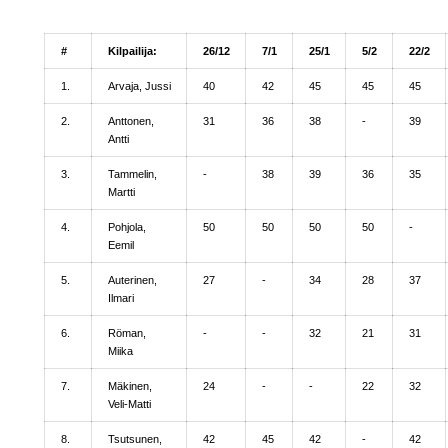
#
Kilpailija:
26/12
7/1
25/1
5/2
22/2
1.
Arvaja, Jussi
40
42
45
45
45
2.
Anttonen,
31
36
38
-
39
Antti
3.
Tammelin,
-
38
39
36
35
Martti
4.
Pohjola,
50
50
50
50
-
Eemil
5.
Auterinen,
27
-
34
28
37
Ilmari
6.
Röman,
-
-
32
21
31
Miika
7.
Mäkinen,
24
-
-
22
32
Veli-Matti
8.
Tsutsunen,
42
45
42
-
42