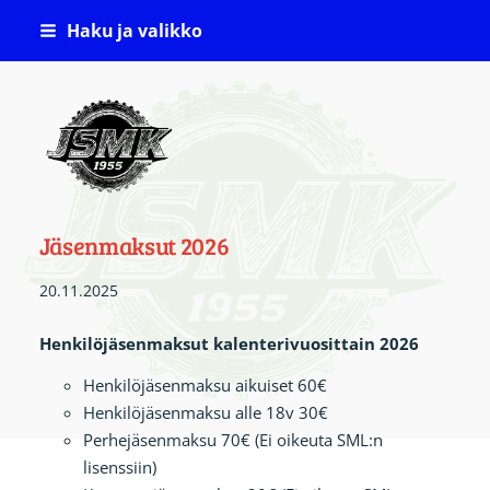
Siirry
Haku ja valikko
sivun
sisältöön
Jämsän Seudun Moottorikerho ( JSMK )
Jäsenmaksut 2026
20.11.2025
Henkilöjäsenmaksut kalenterivuosittain 2026
Henkilöjäsenmaksu aikuiset 60€
Henkilöjäsenmaksu alle 18v 30€
Perhejäsenmaksu 70€ (Ei oikeuta SML:n
lisenssiin)