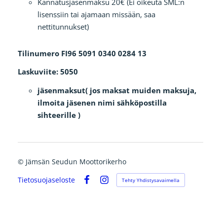
Kannatusjäsenmaksu 20€ (Ei oikeuta SML:n
lisenssiin tai ajamaan missään, saa
nettitunnukset)
Tilinumero FI96 5091 0340 0284 13
Laskuviite: 5050
jäsenmaksut( jos maksat muiden maksuja,
ilmoita jäsenen nimi sähköpostilla
sihteerille )
©
Jämsän Seudun Moottorikerho
Tietosuojaseloste
Tehty Yhdistysavaimella
Facebook
Instagram