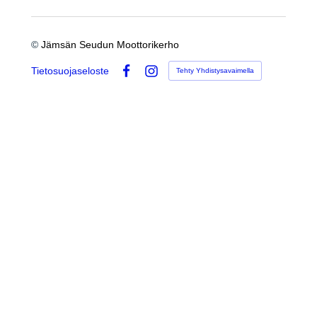
©
Jämsän Seudun Moottorikerho
Tietosuojaseloste
Tehty Yhdistysavaimella
Facebook
Instagram