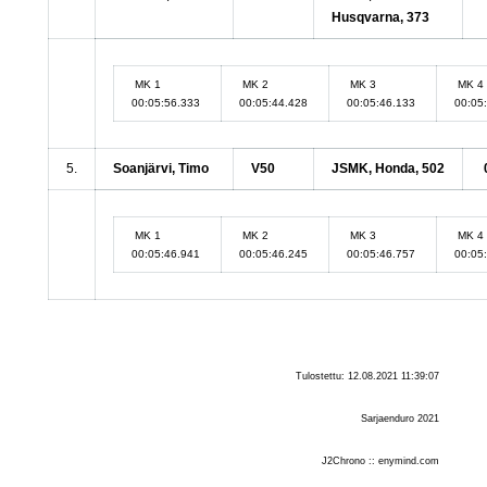
Husqvarna, 373
MK 1
MK 2
MK 3
MK 4
00:05:56.333
00:05:44.428
00:05:46.133
00:05
5.
Soanjärvi, Timo
V50
JSMK, Honda, 502
MK 1
MK 2
MK 3
MK 4
00:05:46.941
00:05:46.245
00:05:46.757
00:05
Tulostettu: 12.08.2021 11:39:07
Sarjaenduro 2021
J2Chrono :: enymind.com