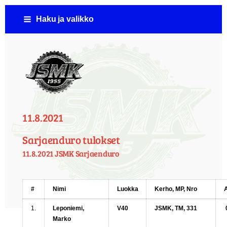
Siirry
Haku ja valikko
sivun
sisältöön
Jämsän Seudun Moottorikerho ( JSMK )
11.8.2021
Sarjaenduro tulokset
11.8.2021 JSMK Sarjaenduro
#
Nimi
Luokka
Kerho, MP, Nro
1.
Leponiemi,
V40
JSMK, TM, 331
Marko