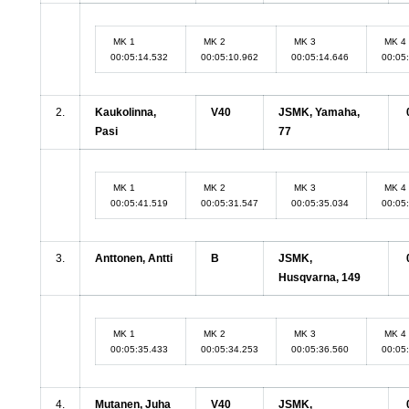
MK 1
MK 2
MK 3
MK 4
00:05:14.532
00:05:10.962
00:05:14.646
00:05
2.
Kaukolinna,
V40
JSMK, Yamaha,
Pasi
77
MK 1
MK 2
MK 3
MK 4
00:05:41.519
00:05:31.547
00:05:35.034
00:05
3.
Anttonen, Antti
B
JSMK,
Husqvarna, 149
MK 1
MK 2
MK 3
MK 4
00:05:35.433
00:05:34.253
00:05:36.560
00:05
4.
Mutanen, Juha
V40
JSMK,