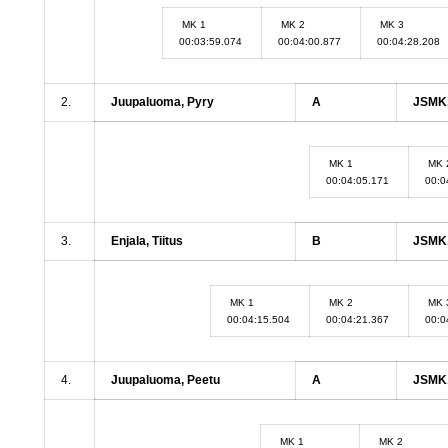
MK 1
MK 2
MK 3
00:03:59.074
00:04:00.877
00:04:28.208
2.
Juupaluoma, Pyry
A
JSMK,
MK 1
MK 
00:04:05.171
00:0
3.
Enjala, Tiitus
B
JSMK,
MK 1
MK 2
MK 
00:04:15.504
00:04:21.367
00:0
4.
Juupaluoma, Peetu
A
JSMK,
MK 1
MK 2