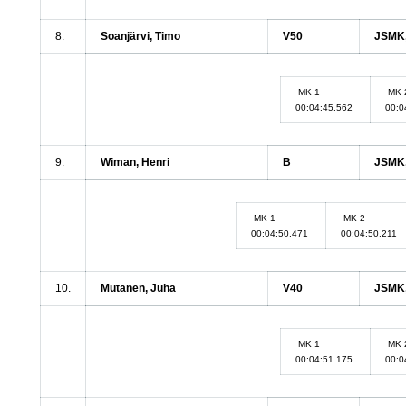
8.
Soanjärvi, Timo
V50
JSMK,
MK 1
MK 
00:04:45.562
00:0
9.
Wiman, Henri
B
JSMK,
MK 1
MK 2
00:04:50.471
00:04:50.211
10.
Mutanen, Juha
V40
JSMK,
MK 1
MK 
00:04:51.175
00:0