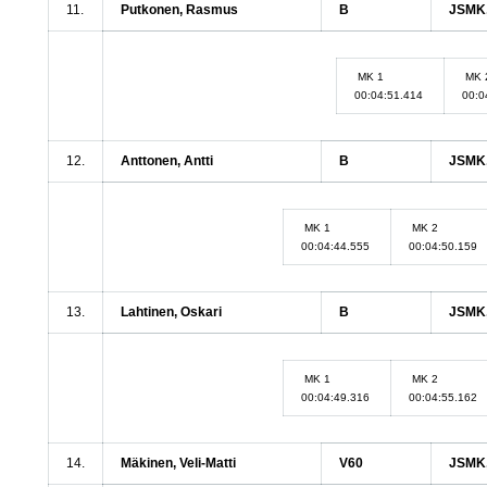
11.
Putkonen, Rasmus
B
JSMK,
MK 1
MK 
00:04:51.414
00:0
12.
Anttonen, Antti
B
JSMK,
MK 1
MK 2
00:04:44.555
00:04:50.159
13.
Lahtinen, Oskari
B
JSMK,
MK 1
MK 2
00:04:49.316
00:04:55.162
14.
Mäkinen, Veli-Matti
V60
JSMK,