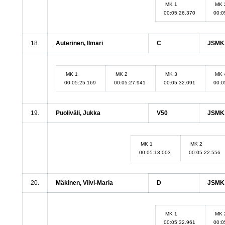
MK 1
MK 
00:05:26.370
00:0
18.
Auterinen, Ilmari
C
JSMK,
MK 1
MK 2
MK 3
MK 
00:05:25.169
00:05:27.941
00:05:32.091
00:0
19.
Puoliväli, Jukka
V50
JSMK,
MK 1
MK 2
00:05:13.003
00:05:22.556
20.
Mäkinen, Viivi-Maria
D
JSMK,
MK 1
MK 
00:05:32.961
00:0