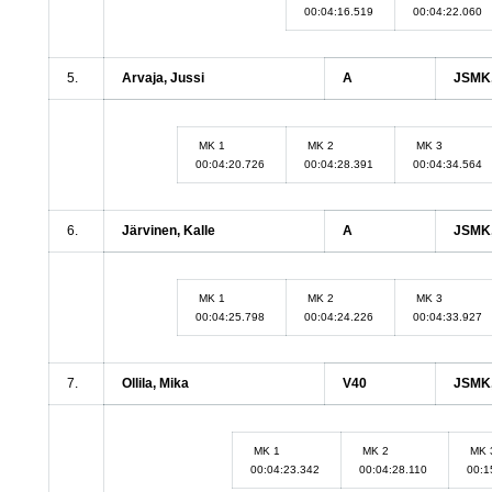
00:04:16.519
00:04:22.060
5.
Arvaja, Jussi
A
JSMK,
MK 1
MK 2
MK 3
00:04:20.726
00:04:28.391
00:04:34.564
6.
Järvinen, Kalle
A
JSMK,
MK 1
MK 2
MK 3
00:04:25.798
00:04:24.226
00:04:33.927
7.
Ollila, Mika
V40
JSMK,
MK 1
MK 2
MK 
00:04:23.342
00:04:28.110
00:1