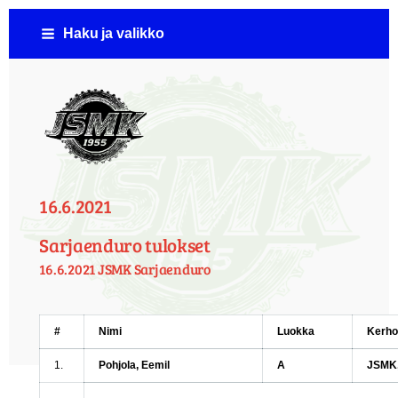
Siirry
Haku ja valikko
sivun
sisältöön
Jämsän Seudun Moottorikerho ( JSMK )
16.6.2021
Sarjaenduro tulokset
16.6.2021 JSMK Sarjaenduro
#
Nimi
Luokka
Kerho
1.
Pohjola, Eemil
A
JSMK,