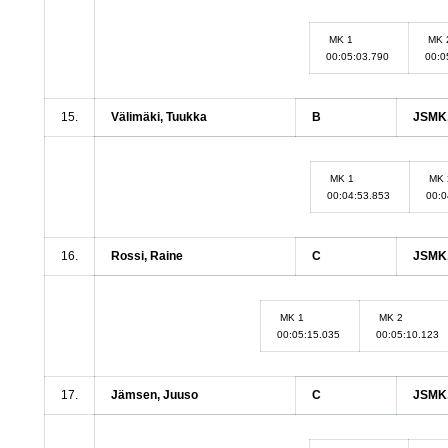
MK 1
MK 
00:05:03.790
00:0
15.
Välimäki, Tuukka
B
JSMK,
MK 1
MK 
00:04:53.853
00:0
16.
Rossi, Raine
C
JSMK,
MK 1
MK 2
00:05:15.035
00:05:10.123
17.
Jämsen, Juuso
C
JSMK,