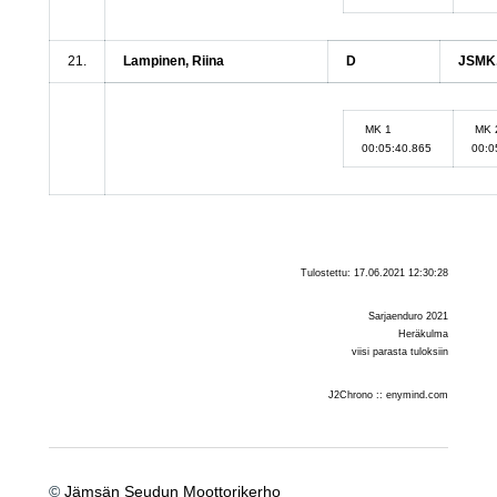
21.
Lampinen, Riina
D
JSMK,
MK 1
MK 
00:05:40.865
00:0
Tulostettu: 17.06.2021 12:30:28
Sarjaenduro 2021
Heräkulma
viisi parasta tuloksiin
J2Chrono :: enymind.com
©
Jämsän Seudun Moottorikerho