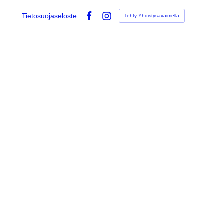
Tietosuojaseloste
Tehty Yhdistysavaimella
Facebook
Instagram