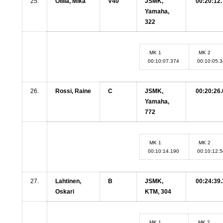
25.
Ollila, Mika
V40
JSMK,
00:20:12.
Yamaha,
322
MK 1
MK 2
00:10:07.374
00:10:05.
26.
Rossi, Raine
C
JSMK,
00:20:26.
Yamaha,
772
MK 1
MK 2
00:10:14.190
00:10:12.
27.
Lahtinen,
B
JSMK,
00:24:39.
Oskari
KTM, 304
MK 1
MK 2