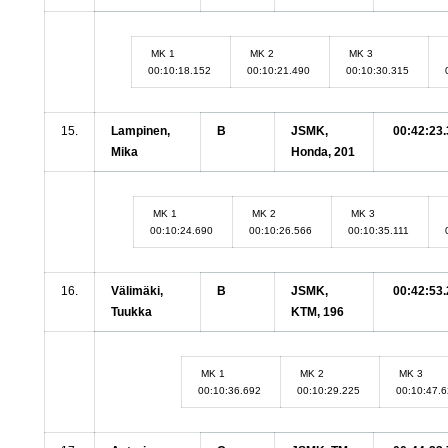
MK 1
MK 2
MK 3
00:10:18.152
00:10:21.490
00:10:30.315
15.
Lampinen,
B
JSMK,
00:42:23.
Mika
Honda, 201
MK 1
MK 2
MK 3
00:10:24.690
00:10:26.566
00:10:35.111
16.
Välimäki,
B
JSMK,
00:42:53.
Tuukka
KTM, 196
MK 1
MK 2
MK 3
00:10:36.692
00:10:29.225
00:10:47.