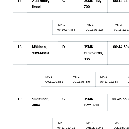
17.
Auterinen,
C
JSMK, TM,
00:44:23.
Ilmari
700
MK 1
MK 2
MK 3
00:10:54.888
00:11:07.126
00:11:12.
18.
Mäkinen,
D
JSMK,
00:44:59.
Viivi-Maria
Husqvarna,
935
MK 1
MK 2
MK 3
00:11:06.831
00:11:08.356
00:11:02.738
19.
Suominen,
C
JSMK,
00:46:55.
Juho
Beta, 610
MK 1
MK 2
MK 3
00:11:23.491
00:11:38.341
00:11:50.