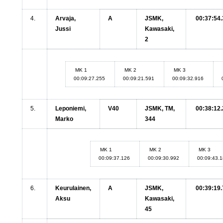
4.
Arvaja,
A
JSMK,
00:37:54.
Jussi
Kawasaki,
2
MK 1
MK 2
MK 3
00:09:27.255
00:09:21.591
00:09:32.916
5.
Leponiemi,
V40
JSMK, TM,
00:38:12.
Marko
344
MK 1
MK 2
MK 3
00:09:37.126
00:09:30.992
00:09:43.
6.
Keurulainen,
A
JSMK,
00:39:19.
Aksu
Kawasaki,
45