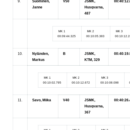
9.
Suominen,
V50
JSMK,
00:40:12.
Janne
Husqvarna,
487
MK 1
MK 2
MK 3
00:09:44.325
00:10:05.383
00:10:12.
10.
Nyländen,
B
JSMK,
00:40:19.
Markus
KTM, 329
MK 1
MK 2
MK 3
00:10:02.795
00:10:12.672
00:10:08.098
11.
Savo, Miika
V40
JSMK,
00:40:26.
Husqvarna,
367