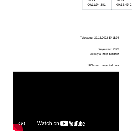
00:11:54.281
00:12:45.
Tulostettu: 26.12.2022 15:11:54
Sarjaenduro 2023
Turkinkylä, neljä tuloksiin
J2Chrono :: enymind.com
YouTube-videon näyttäminen ei onnistunut.
Tarkista selaimen yksityisyysasetukset.