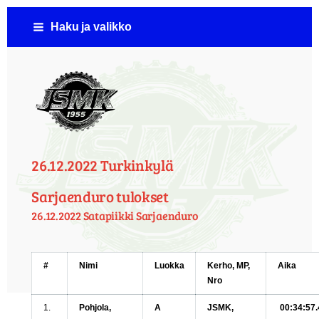
Siirry
Haku ja valikko
sivun
sisältöön
Jämsän Seudun Moottorikerho ( JSMK )
26.12.2022 Turkinkylä
Sarjaenduro tulokset
26.12.2022 Satapiikki Sarjaenduro
#
Nimi
Luokka
Kerho, MP,
Aika
Nro
1.
Pohjola,
A
JSMK,
00:34:57.