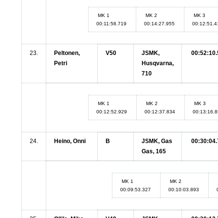
MK 1
MK 2
MK 3
00:11:58.719
00:14:27.955
00:12:51.
23.
Peltonen,
V50
JSMK,
00:52:10.
Petri
Husqvarna,
710
MK 1
MK 2
MK 3
00:12:52.929
00:12:37.834
00:13:16.
24.
Heino, Onni
B
JSMK, Gas
00:30:04.
Gas, 165
MK 1
MK 2
00:09:53.327
00:10:03.893