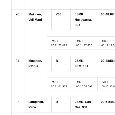
20.
Mäkinen,
V60
JSMK,
00:48:08.
Veli-Matti
Husqvarna,
963
MK 1
MK 2
MK 3
00:11:57.425
00:11:47.455
00:12:19.
21.
Mutanen,
B
JSMK,
00:48:56.
Petrus
KTM, 161
MK 1
MK 2
MK 3
00:11:01.565
00:10:56.698
00:15:36.
22.
Lampinen,
D
JSMK, Gas
00:51:48.
Riina
Gas, 931