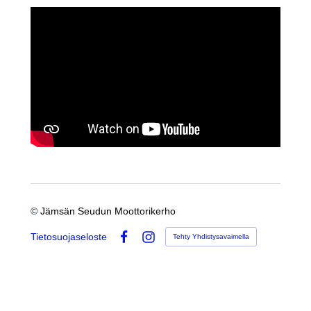
YouTube-videon näyttäminen ei onnistunut.
Tarkista selaimen yksityisyysasetukset.
©
Jämsän Seudun Moottorikerho
Tietosuojaseloste
Tehty Yhdistysavaimella
Facebook
Instagram