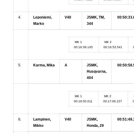
4.
Leponiemi,
V40
JSMK, TM,
00:50:33.
Marko
344
MK 1
MK 2
00:16:39.145
00:16:53.541
5.
Karma, Mika
A
JSMK,
00:50:58.
Husqvarna,
404
MK 1
MK 2
00:16:50.011
00:17:06.227
6.
Lampinen,
V40
JSMK,
00:51:49.
Mikko
Honda, 29