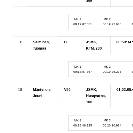
396
MK 1
MK 2
00:19:07.521
00:19:23.606
18.
Salminen,
B
JSMK,
00:59:34.
Tuomas
KTM, 230
MK 1
MK 2
00:18:57.867
00:19:26.396
19.
Mäntynen,
V50
JSMK,
01:02:05.
Jouni
Husqvarna,
100
MK 1
MK 2
00:19:46.125
00:20:30.934