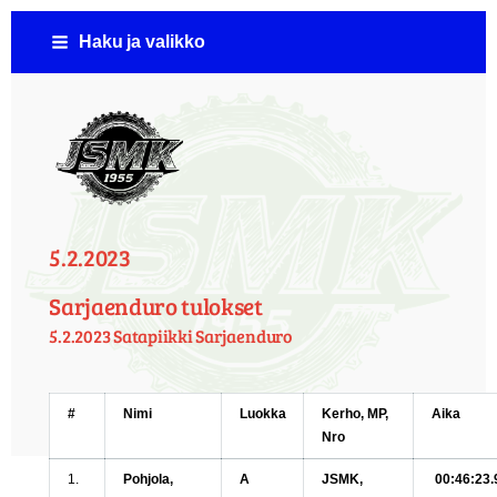
Siirry
Haku ja valikko
sivun
sisältöön
Jämsän Seudun Moottorikerho ( JSMK )
5.2.2023
Sarjaenduro tulokset
5.2.2023 Satapiikki Sarjaenduro
#
Nimi
Luokka
Kerho, MP,
Aika
Nro
1.
Pohjola,
A
JSMK,
00:46:23.