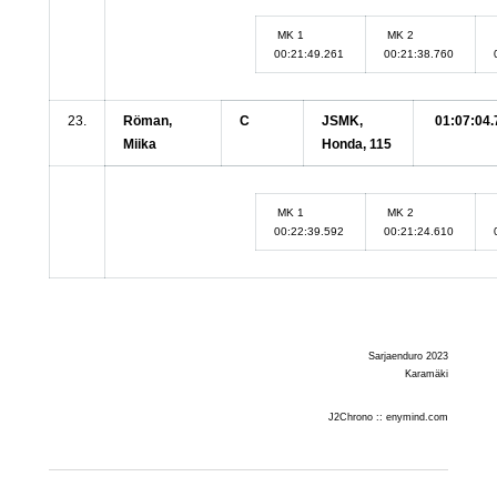
MK 1
MK 2
00:21:49.261
00:21:38.760
23.
Röman,
C
JSMK,
01:07:04.
Miika
Honda, 115
MK 1
MK 2
00:22:39.592
00:21:24.610
Sarjaenduro 2023
Karamäki
J2Chrono :: enymind.com