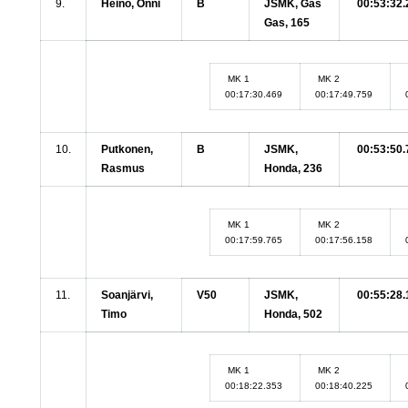
9.
Heino, Onni
B
JSMK, Gas
00:53:32.
Gas, 165
MK 1
MK 2
00:17:30.469
00:17:49.759
10.
Putkonen,
B
JSMK,
00:53:50.
Rasmus
Honda, 236
MK 1
MK 2
00:17:59.765
00:17:56.158
11.
Soanjärvi,
V50
JSMK,
00:55:28.
Timo
Honda, 502
MK 1
MK 2
00:18:22.353
00:18:40.225