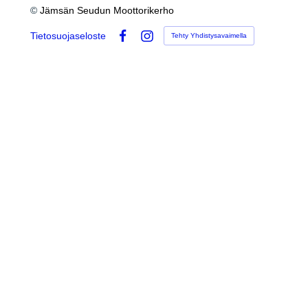
©
Jämsän Seudun Moottorikerho
Tietosuojaseloste
Tehty Yhdistysavaimella
Facebook
Instagram