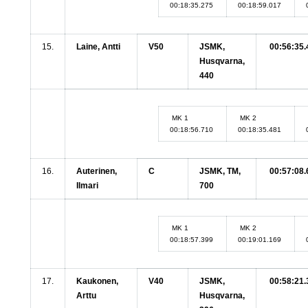
00:18:35.275
00:18:59.017
15.
Laine, Antti
V50
JSMK,
00:56:35.
Husqvarna,
440
MK 1
MK 2
00:18:56.710
00:18:35.481
16.
Auterinen,
C
JSMK, TM,
00:57:08.
Ilmari
700
MK 1
MK 2
00:18:57.399
00:19:01.169
17.
Kaukonen,
V40
JSMK,
00:58:21.
Arttu
Husqvarna,