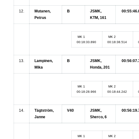
12.
Mutanen,
B
JSMK,
00:55:46.
Petrus
KTM, 161
MK 1
MK 2
00:18:33.890
00:18:38.514
13.
Lampinen,
B
JSMK,
00:56:07.
Mika
Honda, 201
MK 1
MK 2
00:18:28.966
00:18:44.242
14.
Tägtström,
V40
JSMK,
00:56:19.
Janne
Sherco, 6
MK 1
MK 2