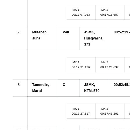
MK 1
MK 2
00:17:07.263
00:17:15.687
7.
Mutanen,
V40
JSMK,
00:52:19.
Juha
Husqvarna,
373
MK 1
MK 2
00:17:31.126
00:17:24.637
8.
Tammelin,
C
JSMK,
00:52:45.
Martti
KTM, 570
MK 1
MK 2
00:17:27.317
00:17:43.261