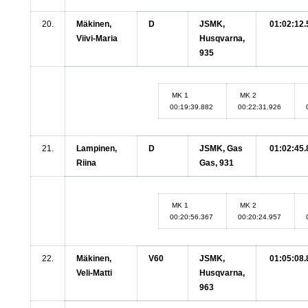
20.
Mäkinen,
D
JSMK,
01:02:12.
Viivi-Maria
Husqvarna,
935
MK 1
MK 2
00:19:39.882
00:22:31.926
21.
Lampinen,
D
JSMK, Gas
01:02:45.
Riina
Gas, 931
MK 1
MK 2
00:20:56.367
00:20:24.957
22.
Mäkinen,
V60
JSMK,
01:05:08.
Veli-Matti
Husqvarna,
963