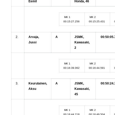
Eemil
Honda, 46
MK 1
MK 2
00:15:27.256
00:15:25.431
2.
Arvaja,
A
JSMK,
00:50:05.
Jussi
Kawasaki,
2
MK 1
MK 2
00:16:39.062
00:16:44.591
3.
Keurulainen,
A
JSMK,
00:50:24.
Aksu
Kawasaki,
45
MK 1
MK 2
00:16:44.218
00:16:49.504