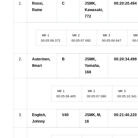
1.
Rossi,
C
JSMK,
00:20:20.494
Raine
Kawasaki,
772
MK 1
MK 2
MK 3
MK
00:05:09.372
00:05:07.692
00:05:06.647
00:
2.
Auterinen,
B
JSMK,
00:20:34.499
Ilmari
Yamaha,
168
MK 1
MK 2
MK 3
00:05:08.465
00:05:07.090
00:05:10.341
3.
English,
V40
JSMK, M,
00:21:40.220
Johnny
16