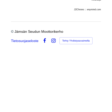
J2Chrono :: enymind.com
©
Jämsän Seudun Moottorikerho
Tietosuojaseloste
Tehty Yhdistysavaimella
Facebook
Instagram