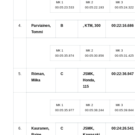
MK 1
MK 2
MK 3
00:05:23.533
00:05:22.193
00:05:24.322
4.
Parviainen,
B
, KTM, 300
00:22:16.686
Tommi
MK 1
MK 2
MK 3
00:05:35.874
00:05:30.856
00:05:31.425
5.
Röman,
C
JSMK,
00:22:36.947
Miika
Honda,
115
MK 1
MK 2
MK 3
00:05:35.977
00:05:38.244
00:05:39.844
6.
Kauranen,
C
JSMK,
00:24:26.541
Raine
Kawasaki,