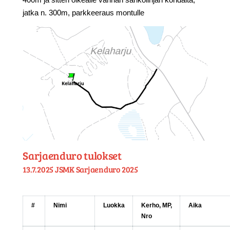
400m ja sitten oikealle vanhan sähkölinjan kohdalta,
jatka n. 300m, parkkeeraus montulle
Sarjaenduro tulokset
13.7.2025 JSMK Sarjaenduro 2025
#
Nimi
Luokka
Kerho, MP,
Aika
Nro