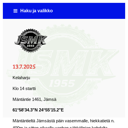
Siirry
Haku ja valikko
sivun
sisältöön
Jämsän Seudun Moottorikerho ( JSMK )
13.7.2025
Kelaharju
Klo 14 startti
Mäntäntie 1461, Jämsä
61°58'34.3"N 24°55'15.2"E
Mäntäntieltä Jämsästä päin vasemmalle, hiekkatietä n.