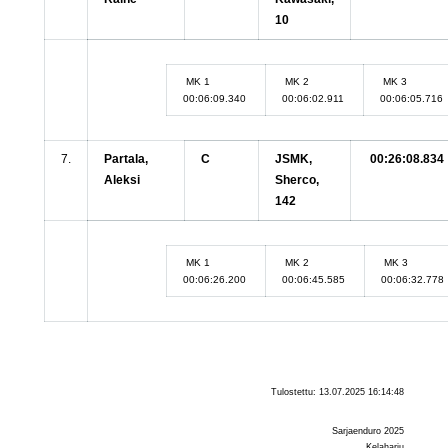
10
MK 1
MK 2
MK 3
00:06:09.340
00:06:02.911
00:06:05.716
7.
Partala,
C
JSMK,
00:26:08.834
Aleksi
Sherco,
142
MK 1
MK 2
MK 3
00:06:26.200
00:06:45.585
00:06:32.778
Tulostettu: 13.07.2025 16:14:48
Sarjaenduro 2025
Kelaharju