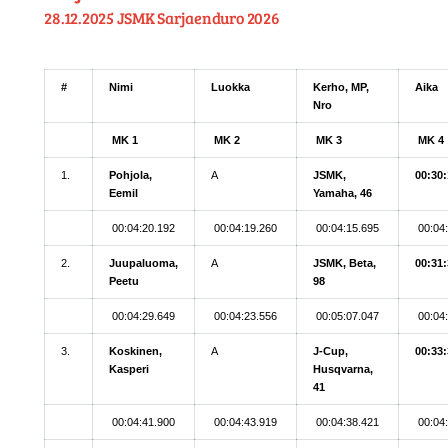
28.12.2025 JSMK Sarjaenduro 2026
#
Nimi
Luokka
Kerho, MP,
Aika
Nro
MK 1
MK 2
MK 3
MK 4
1.
Pohjola,
A
JSMK,
00:30:
Eemil
Yamaha, 46
00:04:20.192
00:04:19.260
00:04:15.695
00:04
2.
Juupaluoma,
A
JSMK, Beta,
00:31:
Peetu
98
00:04:29.649
00:04:23.556
00:05:07.047
00:04
3.
Koskinen,
A
J-Cup,
00:33:
Kasperi
Husqvarna,
41
00:04:41.900
00:04:43.919
00:04:38.421
00:04