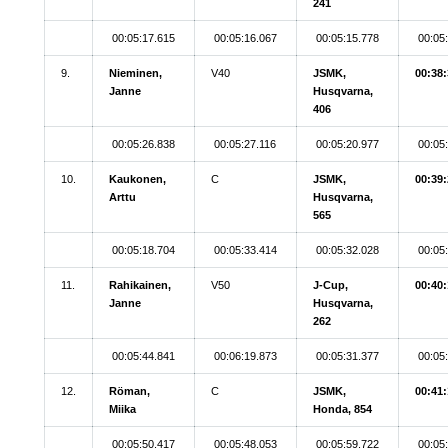
241
00:05:17.615
00:05:16.067
00:05:15.778
00:05
9.
Nieminen,
V40
JSMK,
00:38:
Janne
Husqvarna,
406
00:05:26.838
00:05:27.116
00:05:20.977
00:05
10.
Kaukonen,
C
JSMK,
00:39:
Arttu
Husqvarna,
565
00:05:18.704
00:05:33.414
00:05:32.028
00:05
11.
Rahikainen,
V50
J-Cup,
00:40:
Janne
Husqvarna,
262
00:05:44.841
00:06:19.873
00:05:31.377
00:05
12.
Röman,
C
JSMK,
00:41:
Miika
Honda, 854
00:05:50.417
00:05:48.053
00:05:59.722
00:05