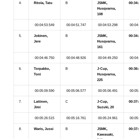
4.
Ritola, Tatu
B
JSMK,
00:34:
Husqvarna,
108
00:04:53.549
00:04:51.747
00:04:53.298
00:04
5.
Jokinen,
B
JSMK,
00:34:
Jere
Husqvarna,
161
00:04:46.750
00:04:48.926
00:04:49.250
00:04
6.
Torpakko,
B
J-Cup,
00:36:
Toni
Husqvarna,
225
00:05:09.590
00:05:06.577
00:05:06.491
00:05
7.
Laitinen,
C
J-Cup,
00:37:
Jimi
Suzuki, 20
00:05:26.515
00:05:16.761
00:05:24.961
00:05
8.
Waris, Jussi
B
JSMK,
00:37:
Kawasaki,