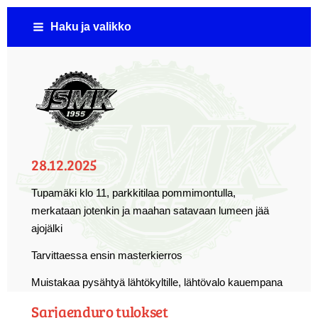
Siirry
Haku ja valikko
sivun
sisältöön
Jämsän Seudun Moottorikerho ( JSMK )
28.12.2025
Tupamäki klo 11, parkkitilaa pommimontulla,
merkataan jotenkin ja maahan satavaan lumeen jää
ajojälki
Tarvittaessa ensin masterkierros
Muistakaa pysähtyä lähtökyltille, lähtövalo kauempana
Sarjaenduro tulokset