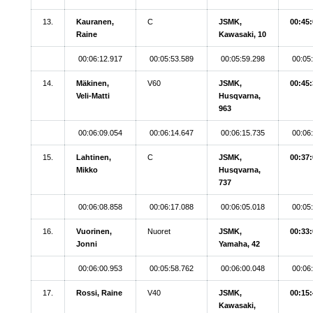
13.
Kauranen,
C
JSMK,
00:45:
Raine
Kawasaki, 10
00:06:12.917
00:05:53.589
00:05:59.298
00:05
14.
Mäkinen,
V60
JSMK,
00:45:
Veli-Matti
Husqvarna,
963
00:06:09.054
00:06:14.647
00:06:15.735
00:06
15.
Lahtinen,
C
JSMK,
00:37:
Mikko
Husqvarna,
737
00:06:08.858
00:06:17.088
00:06:05.018
00:05
16.
Vuorinen,
Nuoret
JSMK,
00:33:
Jonni
Yamaha, 42
00:06:00.953
00:05:58.762
00:06:00.048
00:06
17.
Rossi, Raine
V40
JSMK,
00:15:
Kawasaki,