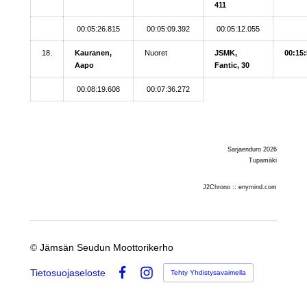
411
00:05:26.815
00:05:09.392
00:05:12.055
18.
Kauranen,
Nuoret
JSMK,
00:15:
Aapo
Fantic, 30
00:08:19.608
00:07:36.272
Sarjaenduro 2026
Tupamäki
J2Chrono :: enymind.com
©
Jämsän Seudun Moottorikerho
Tietosuojaseloste
Tehty Yhdistysavaimella
Facebook
Instagram