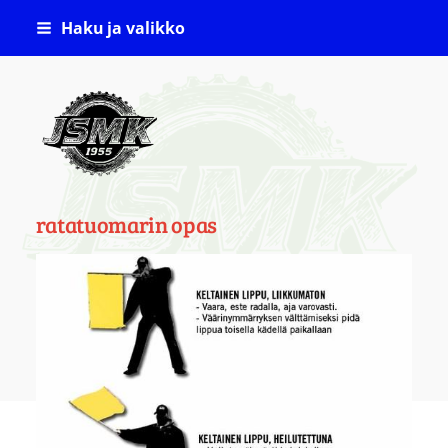
Siirry
Haku ja valikko
sivun
sisältöön
Jämsän Seudun Moottorikerho ( JSMK )
ratatuomarin opas