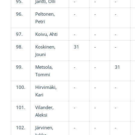
95.
Jäntti, Olli
-
-
-
96.
Peltonen,
-
-
-
Petri
97.
Koivu, Ahti
-
-
-
98.
Koskinen,
31
-
-
Jouni
99.
Metsola,
-
-
31
Tommi
100.
Hirvimäki,
-
-
-
Kari
101.
Vilander,
-
-
-
Aleksi
102.
Järvinen,
-
-
-
Jukka