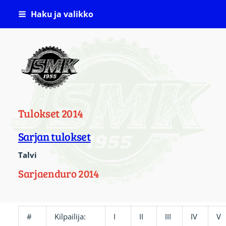
Siirry
Haku ja valikko
sivun
sisältöön
Jämsän Seudun Moottorikerho ( JSMK )
Tulokset 2014
Sarjan tulokset
Talvi
Sarjaenduro 2014
#
Kilpailija:
I
II
III
IV
V