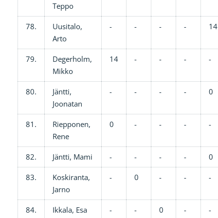
Teppo
78.
Uusitalo,
-
-
-
-
14
Arto
79.
Degerholm,
14
-
-
-
-
Mikko
80.
Jäntti,
-
-
-
-
0
Joonatan
81.
Riepponen,
0
-
-
-
-
Rene
82.
Jäntti, Mami
-
-
-
-
0
83.
Koskiranta,
-
0
-
-
-
Jarno
84.
Ikkala, Esa
-
-
0
-
-