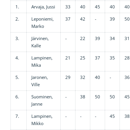
1.
Arvaja, Jussi
33
40
45
40
40
2.
Leponiemi,
37
42
-
39
50
Marko
3.
Järvinen,
-
22
39
34
31
Kalle
4.
Lampinen,
21
25
37
35
28
Mika
5.
Jaronen,
29
32
40
-
36
Ville
6.
Suominen,
-
38
50
50
45
Janne
7.
Lampinen,
-
-
-
45
38
Mikko