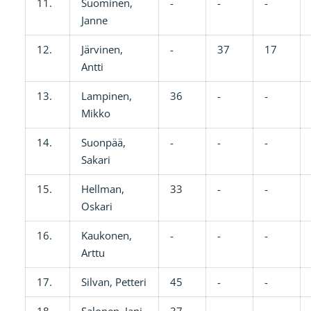
11.
Suominen,
-
-
-
Janne
12.
Järvinen,
-
37
17
Antti
13.
Lampinen,
36
-
-
Mikko
14.
Suonpää,
-
-
-
Sakari
15.
Hellman,
33
-
-
Oskari
16.
Kaukonen,
-
-
-
Arttu
17.
Silvan, Petteri
45
-
-
18.
Salonen, Jani
37
-
-