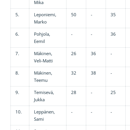
Mika
5.
Leponiemi,
50
-
35
Marko
6.
Pohjola,
-
-
36
Eemil
7.
Mäkinen,
26
36
-
Veli-Matti
8.
Mäkinen,
32
38
-
Teemu
9.
Temisevä,
28
-
25
Jukka
10.
Leppänen,
-
-
-
Sami