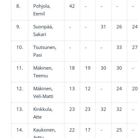
8.
Pohjola,
42
-
-
-
-
Eemil
9.
Suonpää,
-
-
31
26
24
Sakari
10.
Tsutsunen,
-
-
-
33
27
Pasi
11.
Mäkinen,
18
19
30
30
-
Teemu
12.
Mäkinen,
13
12
-
24
20
Veli-Matti
13.
Kinkkula,
23
23
32
32
-
Atte
14.
Kaukonen,
22
17
-
25
-
Arttu