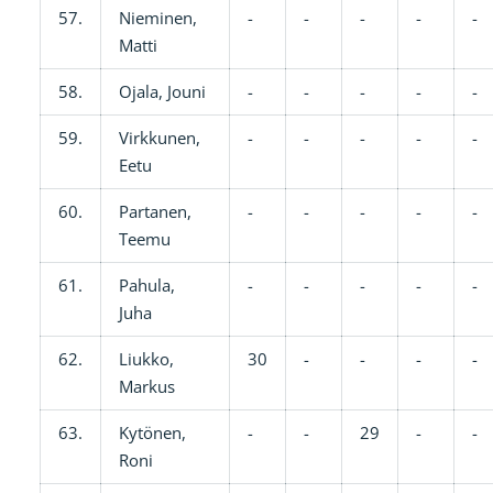
57.
Nieminen,
-
-
-
-
-
Matti
58.
Ojala, Jouni
-
-
-
-
-
59.
Virkkunen,
-
-
-
-
-
Eetu
60.
Partanen,
-
-
-
-
-
Teemu
61.
Pahula,
-
-
-
-
-
Juha
62.
Liukko,
30
-
-
-
-
Markus
63.
Kytönen,
-
-
29
-
-
Roni