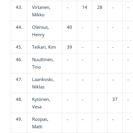
43.
Virtanen,
-
14
28
-
-
Mikko
44.
Olenius,
40
-
-
-
-
Henry
45.
Teikari, Kim
39
-
-
-
-
46.
Nuuttinen,
-
-
-
-
-
Tino
47.
Laankoski,
-
-
-
-
-
Niklas
48.
Kytönen,
-
-
-
37
-
Vesa
49.
Ruopas,
-
-
-
-
-
Matti