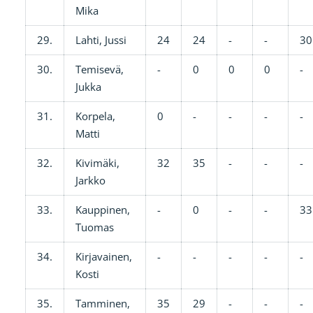
Mika
29.
Lahti, Jussi
24
24
-
-
30
30.
Temisevä,
-
0
0
0
-
Jukka
31.
Korpela,
0
-
-
-
-
Matti
32.
Kivimäki,
32
35
-
-
-
Jarkko
33.
Kauppinen,
-
0
-
-
33
Tuomas
34.
Kirjavainen,
-
-
-
-
-
Kosti
35.
Tamminen,
35
29
-
-
-