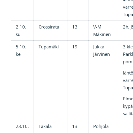
varre
Tup
2.10.
Crossirata
13
V-M
2h, 
su
Mäkinen
5.10.
Tupamäki
19
Jukka
3 kie
ke
Järvinen
Park
pom
lähtö
varre
Tup
Pime
kypä
salli
23.10.
Takala
13
Pohjola