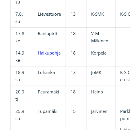
su
7.8.
Lievestuore
13
K-SMK
K-S 
su
17.8.
Rantapirtti
18
V-M
ke
Mäkinen
14.9.
Haikupohja
18
Korpela
ke
18.9.
Luhanka
13
JoMK
K-S C
su
etus
20.9.
Peuramäki
18
Heino
ti
25.9.
Tupamäki
15
Järvinen
Park
su
pom
lähtö