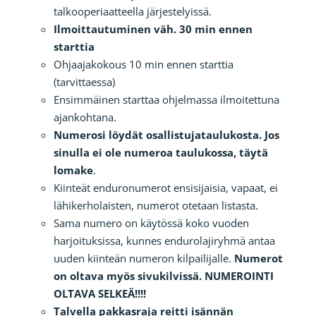
talkooperiaatteella järjestelyissä.
Ilmoittautuminen väh. 30 min ennen
starttia
Ohjaajakokous 10 min ennen starttia
(tarvittaessa)
Ensimmäinen starttaa ohjelmassa ilmoitettuna
ajankohtana.
Numerosi löydät osallistujataulukosta. Jos
sinulla ei ole numeroa taulukossa, täytä
lomake
.
Kiinteät enduronumerot ensisijaisia, vapaat, ei
lähikerholaisten, numerot otetaan listasta.
Sama numero on käytössä koko vuoden
harjoituksissa, kunnes endurolajiryhmä antaa
uuden kiinteän numeron kilpailijalle.
Numerot
on oltava myös sivukilvissä.
NUMEROINTI
OLTAVA SELKEÄ!!!!
Talvella pakkasraja
reitti isännän