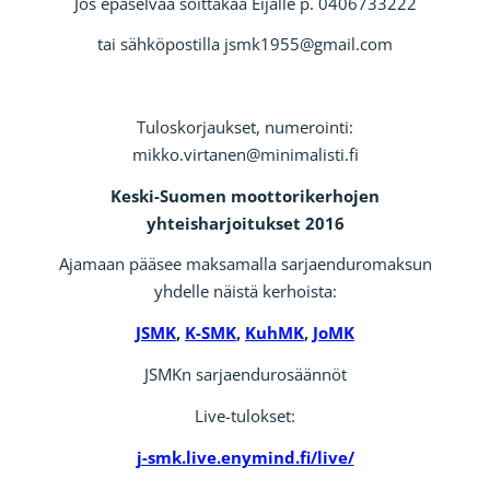
Jos epäselvää soittakaa Eijalle p. 0406733222
tai sähköpostilla jsmk1955@gmail.com
Tuloskorjaukset, numerointi:
mikko.virtanen@minimalisti.fi
Keski-Suomen moottorikerhojen
yhteisharjoitukset 2016
Ajamaan pääsee maksamalla sarjaenduromaksun
yhdelle näistä kerhoista:
JSMK
,
K-SMK
,
KuhMK
,
JoMK
JSMKn sarjaendurosäännöt
Live-tulokset:
j-smk.live.enymind.fi/live/