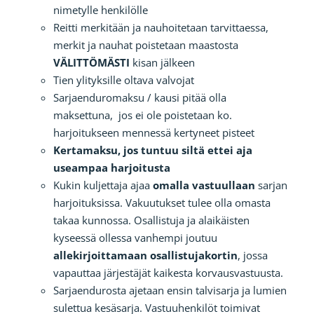
nimetylle henkilölle
Reitti merkitään ja nauhoitetaan tarvittaessa,
merkit ja nauhat poistetaan maastosta
VÄLITTÖMÄSTI
kisan jälkeen
Tien ylityksille oltava valvojat
Sarjaenduromaksu / kausi pitää olla
maksettuna, jos ei ole poistetaan ko.
harjoitukseen mennessä kertyneet pisteet
Kertamaksu, jos tuntuu siltä ettei aja
useampaa harjoitusta
Kukin kuljettaja ajaa
omalla vastuullaan
sarjan
harjoituksissa. Vakuutukset tulee olla omasta
takaa kunnossa. Osallistuja ja alaikäisten
kyseessä ollessa vanhempi joutuu
allekirjoittamaan
osallistujakortin
, jossa
vapauttaa järjestäjät kaikesta korvausvastuusta.
Sarjaendurosta ajetaan ensin talvisarja ja lumien
sulettua kesäsarja. Vastuuhenkilöt toimivat