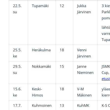
22.5.
Tupamäki
12
Jukka
3 kie
su
Järvinen
Park
pom
lähtö
varre
Tup
25.5.
Heräkulma
18
Venni
ke
Järvinen
29.5.
Nokkamäki
15
Janne
JSMK
su
Nieminen
Cup, 
etusi
15.6.
Keski-
18
V-M
yläa
ke
Himos
Mäkinen
kierr
17.7.
Kuhmoinen
13
KuhMK
K-S 