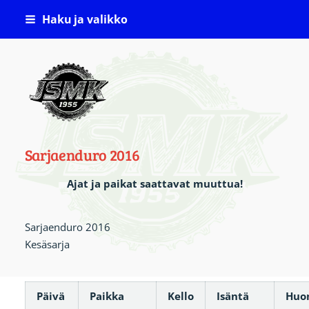
Siirry
Haku ja valikko
sivun
sisältöön
Jämsän Seudun Moottorikerho ( JSMK )
Sarjaenduro 2016
Ajat ja paikat saattavat muuttua!
Sarjaenduro 2016
Kesäsarja
Päivä
Paikka
Kello
Isäntä
Huo