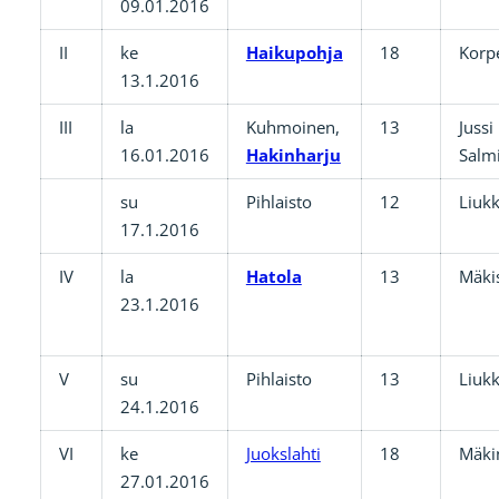
09.01.2016
II
ke
Haikupohja
18
Korp
13.1.2016
III
la
Kuhmoinen,
13
Jussi
16.01.2016
Hakinharju
Salm
su
Pihlaisto
12
Liuk
17.1.2016
IV
la
Hatola
13
Mäki
23.1.2016
V
su
Pihlaisto
13
Liuk
24.1.2016
VI
ke
Juokslahti
18
Mäki
27.01.2016