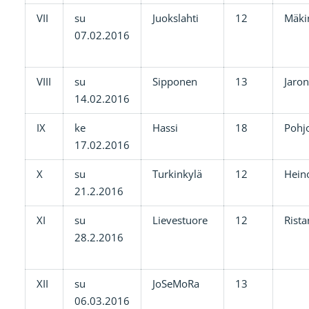
VII
su
Juokslahti
12
Mäki
07.02.2016
VIII
su
Sipponen
13
Jaro
14.02.2016
IX
ke
Hassi
18
Pohj
17.02.2016
X
su
Turkinkylä
12
Hein
21.2.2016
XI
su
Lievestuore
12
Rista
28.2.2016
XII
su
JoSeMoRa
13
06.03.2016