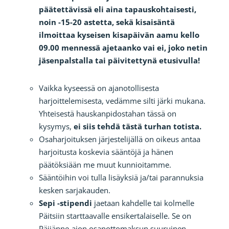
päätettävissä eli aina tapauskohtaisesti,
noin -15-20 astetta, sekä kisaisäntä
ilmoittaa kyseisen kisapäivän aamu kello
09.00 mennessä ajetaanko vai ei, joko netin
jäsenpalstalla tai päivitettynä etusivulla!
Vaikka kyseessä on ajanotollisesta
harjoittelemisesta, vedämme silti järki mukana.
Yhteisestä hauskanpidostahan tässä on
kysymys,
ei siis tehdä tästä turhan totista.
Osaharjoituksen järjestelijällä on oikeus antaa
harjoitusta koskevia sääntöjä ja hänen
päätöksiään me muut kunnioitamme.
Sääntöihin voi tulla lisäyksiä ja/tai parannuksia
kesken sarjakauden.
Sepi -stipendi
jaetaan kahdelle tai kolmelle
Päitsiin starttaavalle ensikertalaiselle. Se on
Päijänne-ajon osanottomaksun suuruinen.