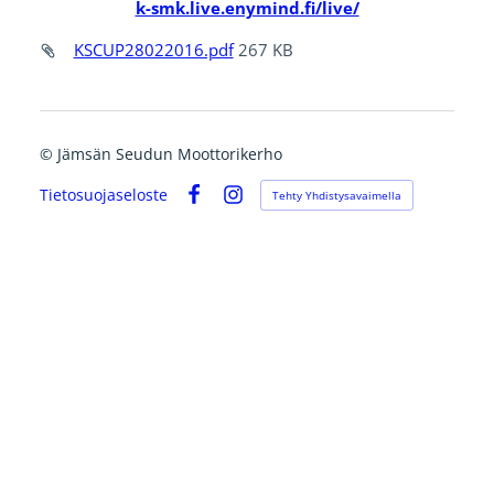
k-smk.live.enymind.fi/live/
KSCUP28022016.pdf
267 KB
©
Jämsän Seudun Moottorikerho
Tietosuojaseloste
Tehty Yhdistysavaimella
Facebook
Instagram